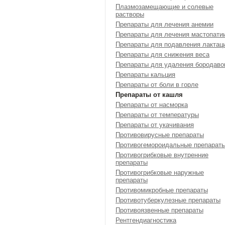
Плазмозамещающие и солевые
растворы
Препараты для лечения анемии
Препараты для лечения мастопати
Препараты для подавления лактац
Препараты для снижения веса
Препараты для удаления бородаво
Препараты кальция
Препараты от боли в горле
Препараты от кашля
Препараты от насморка
Препараты от температуры
Препараты от укачивания
Противовирусные препараты
Противогемороидальные препарат
Противогрибковые внутренние
препараты
Противогрибковые наружные
препараты
Противомикробные препараты
Противотуберкулезные препараты
Противоязвенные препараты
Рентгендиагностика