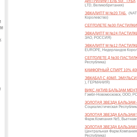
ДИП РИЛИФ ГЕЛЬ 50Г. ТУБА
LTD, Великобритания)
ЭВКАЛИПТ М №20 ТАБ.
(NAT
Королевство)
и
СЕПТОЛЕТЕ №30 ПАСТИЛКИ 
ии
ЭВКАЛИПТ М №24 ПАСТИЛК
ЗАО, РОССИЯ)
к
ЭВКАЛИПТ М №12 ПАСТИЛК
EUROPE, Нидерландов Корол
СЕПТОЛЕТЕ Д №30 ПАСТИЛКИ
Республика)
КАМФОРНЫЙ СПИРТ 10% 40
ЭВКАБАЛ С 40МЛ. ЭМУЛЬС
), ГЕРМАНИЯ)
ы
ВИКС АКТИВ БАЛЬЗАМ МЕНТ
Гэмбл-Новомосковск, ООО, 
ЗОЛОТАЯ ЗВЕЗДА БАЛЬЗАМ 4
Социалистическая Республик
ЗОЛОТАЯ ЗВЕЗДА БАЛЬЗАМ
Фарм.Компания №5, Вьетнам 
ЗОЛОТАЯ ЗВЕЗДА БАЛЬЗАМ К
Центральная Фарм.Компания
Республика)