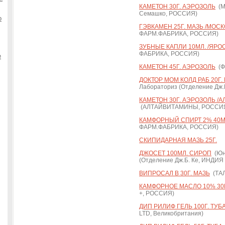
КАМЕТОН 30Г. АЭРОЗОЛЬ
(М
Семашко, РОССИЯ)
о
ГЭВКАМЕН 25Г. МАЗЬ /МОС
ФАРМ.ФАБРИКА, РОССИЯ)
ЗУБНЫЕ КАПЛИ 10МЛ. /ЯРО
ФАБРИКА, РОССИЯ)
е
КАМЕТОН 45Г. АЭРОЗОЛЬ
(Ф
ДОКТОР МОМ КОЛД РАБ 20Г.
Лабораториз (Отделение Дж
КАМЕТОН 30Г. АЭРОЗОЛЬ /
(АЛТАЙВИТАМИНЫ, РОССИ
КАМФОРНЫЙ СПИРТ 2% 40М
ФАРМ.ФАБРИКА, РОССИЯ)
СКИПИДАРНАЯ МАЗЬ 25Г.
ДЖОСЕТ 100МЛ. СИРОП
(Юн
(Отделение Дж.Б. Ке, ИНДИ
ВИПРОСАЛ В 30Г. МАЗЬ
(ТАЛ
КАМФОРНОЕ МАСЛО 10% 30М
+, РОССИЯ)
ДИП РИЛИФ ГЕЛЬ 100Г. ТУБ
LTD, Великобритания)