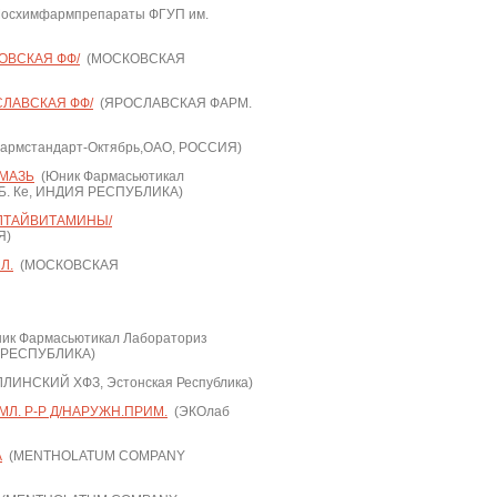
осхимфармпрепараты ФГУП им.
КОВСКАЯ ФФ/
(МОСКОВСКАЯ
СЛАВСКАЯ ФФ/
(ЯРОСЛАВСКАЯ ФАРМ.
армстандарт-Октябрь,ОАО, РОССИЯ)
 МАЗЬ
(Юник Фармасьютикал
.Б. Ке, ИНДИЯ РЕСПУБЛИКА)
АЛТАЙВИТАМИНЫ/
Я)
Л.
(МОСКОВСКАЯ
ик Фармасьютикал Лабораториз
Я РЕСПУБЛИКА)
ЛИНСКИЙ ХФЗ, Эстонская Республика)
Л. Р-Р Д/НАРУЖН.ПРИМ.
(ЭКОлаб
А
(MENTHOLATUM COMPANY