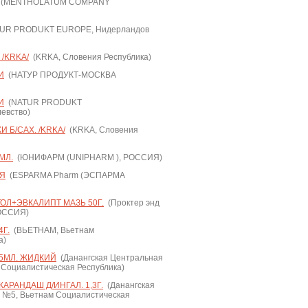
(MENTHOLATUM COMPANY
UR PRODUKT EUROPE, Нидерландов
/KRKA/
(KRKA, Словения Республика)
И
(НАТУР ПРОДУКТ-МОСКВА
И
(NATUR PRODUKT
евство)
 Б/САХ. /KRKA/
(KRKA, Словения
МЛ.
(ЮНИФАРМ (UNIPHARM ), РОССИЯ)
ИЯ
(ESPARMA Pharm (ЭСПАРМА
ОЛ+ЭВКАЛИПТ МАЗЬ 50Г.
(Проктер энд
РОССИЯ)
Г.
(ВЬЕТНАМ, Вьетнам
а)
 5МЛ. ЖИДКИЙ
(Данангская Центральная
Социалистическая Республика)
АРАНДАШ Д/ИНГАЛ. 1,3Г.
(Данангская
 №5, Вьетнам Социалистическая