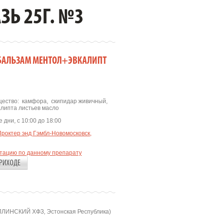
Ь 25Г. №3
 БАЛЬЗАМ МЕНТОЛ+ЭВКАЛИПТ
3
ество:
камфора
,
скипидар живичный
,
алипта листьев масло
 дни, с 10:00 до 18:00
Проктер энд Гэмбл-Новомосковск,
ьтацию по данному препарату
РИХОДЕ
ЛИНСКИЙ ХФЗ, Эстонская Республика)