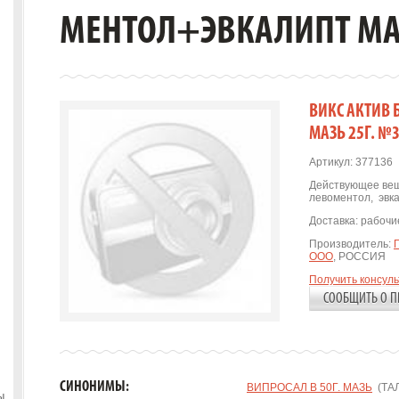
МЕНТОЛ+ЭВКАЛИПТ МАЗ
ВИКС АКТИВ
МАЗЬ 25Г. №
Артикул:
377136
Действующее вещ
левоментол
,
эвк
Доставка:
рабочие
Производитель:
ООО
, РОССИЯ
Получить консул
СООБЩИТЬ О П
СИНОНИМЫ:
ВИПРОСАЛ В 50Г. МАЗЬ
(ТАЛ
ы