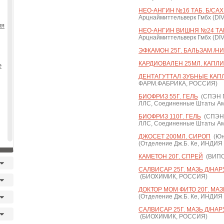
НЕО-АНГИН №16 ТАБ. Б/САХ
Арцнаймиттельверк Гмбх (D
ия
НЕО-АНГИН ВИШНЯ №24 ТАБ
Арцнаймиттельверк Гмбх (D
ЭФКАМОН 25Г. БАЛЬЗАМ /Н
КАРДИОВАЛЕН 25МЛ. КАПЛИ
е
ДЕНТАГУТТАЛ ЗУБНЫЕ КАПЛ
ФАРМ.ФАБРИКА, РОССИЯ)
БИОФРИЗ 55Г. ГЕЛЬ
(СПЭН 
ЛЛС, Соединенные Штаты Ам
БИОФРИЗ 110Г. ГЕЛЬ
(СПЭН
ЛЛС, Соединенные Штаты Ам
ДЖОСЕТ 200МЛ. СИРОП
(Юн
(Отделение Дж.Б. Ке, ИНДИ
КАМЕТОН 20Г. СПРЕЙ
(ВИПС
САЛВИСАР 25Г. МАЗЬ Д/НАР
(БИОХИМИК, РОССИЯ)
ДОКТОР МОМ ФИТО 20Г. МАЗ
(Отделение Дж.Б. Ке, ИНДИ
САЛВИСАР 25Г. МАЗЬ Д/НА
(БИОХИМИК, РОССИЯ)