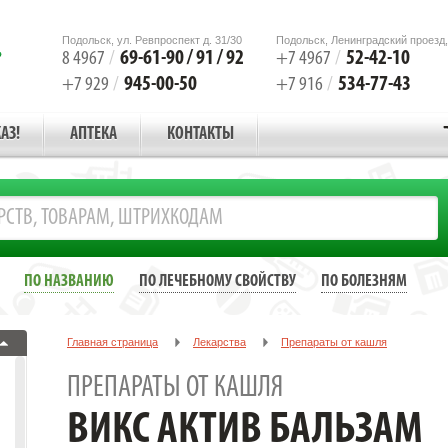
Подольск, ул. Ревпроспект д. 31/30
Подольск, Ленинградский проезд,
69-61-90 / 91 / 92
52-42-10
8 4967
/
+7 4967
/
945-00-50
534-77-43
+7 929
/
+7 916
/
АЗ!
АПТЕКА
КОНТАКТЫ
ПО НАЗВАНИЮ
ПО ЛЕЧЕБНОМУ СВОЙСТВУ
ПО БОЛЕЗНЯМ
Главная страница
Лекарства
Препараты от кашля
ВИКС АКТИВ БАЛЬЗАМ МЕНТОЛ+ЭВКАЛИПТ МАЗЬ 25Г. №3
ПРЕПАРАТЫ ОТ КАШЛЯ
ВИКС АКТИВ БАЛЬЗАМ