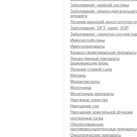
Заболевания: нервной системы
Заболевания: опорно-двигательног
аппарата
Лечение венозной недостаточности
Заболевания: ОРЗ, грипп, ЛОР
Заболевания: сердечно-сосудисты
Иммуноглобулины
Иммунопрепараты
Кровоостанавливающие препараты
Лекарственные препараты
разжижающие кровь
Лечение угревой сыпи
Мигрень
Миорелаксанты
Молочница
Мочегонные препараты
Наружные средства
Нарушение сна
Нарушение эректильной функции
ноотропные ср-ва
Обезболивающие,
противовоспалительные препараты
Онкологические препараты