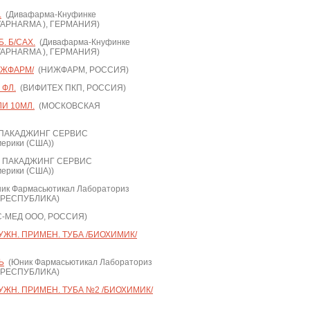
.
(Дивафарма-Кнуфинке
IVAPHARMA ), ГЕРМАНИЯ)
. Б/САХ.
(Дивафарма-Кнуфинке
IVAPHARMA ), ГЕРМАНИЯ)
ИЖФАРМ/
(НИЖФАРМ, РОССИЯ)
 ФЛ.
(ВИФИТЕХ ПКП, РОССИЯ)
И 10МЛ.
(МОСКОВСКАЯ
ПАКАДЖИНГ СЕРВИС
ерики (США))
 ПАКАДЖИНГ СЕРВИС
ерики (США))
ик Фармасьютикал Лабораториз
Я РЕСПУБЛИКА)
-МЕД ООО, РОССИЯ)
УЖН. ПРИМЕН. ТУБА /БИОХИМИК/
Ь
(Юник Фармасьютикал Лабораториз
Я РЕСПУБЛИКА)
РУЖН. ПРИМЕН. ТУБА №2 /БИОХИМИК/