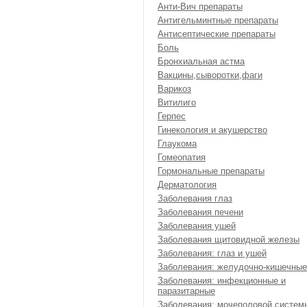
Анти-Вич препараты
Антигельминтные препараты
Антисептические препараты
Боль
Бронхиальная астма
Вакцины,сыворотки,фаги
Варикоз
Витилиго
Герпес
Гинекология и акушерство
Глаукома
Гомеопатия
Гормональные препараты
Дерматология
Заболевания глаз
Заболевания печени
Заболевания ушей
Заболевания щитовидной железы
Заболевания: глаз и ушей
Заболевания: желудочно-кишечные
Заболевания: инфекционные и
паразитарные
Заболевания: мочеполовой систем