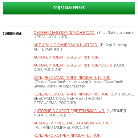
ПОД ЗАКАЗ: 599 РУБ
ФЕРВЕКС №8 ПОР. ЛИМОН Б/САХ.
(Упса Лаборатории (
СИНОНИМЫ:
UPSA ), ФРАНЦИЯ)
АСПИРИН-С БАЙЕР №10 ШИП.ТАБ.
(Байер Хелскэр
АГ, ГЕРМАНИЯ)
АСКОРБИНОВАЯ К-ТА 2,5Г. №1 ПОР.
АСКОРБИНОВАЯ К-ТА 2,5Г. №1 ПОР. /ОЗОН/
(ОЗОН
ООО, РОССИЯ)
КОЛДРЕКС МАКСГРИПП ЛИМОН №10 ПОР.
(ГлаксоСмитКляйн Консьюмер Хелскер/СмитКляйн
Бичем, Испания Королевство)
КОЛДРЕКС МАКСГРИПП ЛИМОН №5 ПОР.
(SMITHKLINE
BEECHAM CONSUMER HEALTHCARE/
СЕРЛФАРМА, РОССИЯ)
ЦИТОВИР-3 СИРОП Д/ДЕТЕЙ 50МЛ. ФЛ.
(ЦИТОМЕД
МБНПК, РОССИЯ)
АСКОРУТИН №50 ТАБ. /АЛТАЙВИТАМИНЫ/
(АЛТАЙВИТАМИНЫ, РОССИЯ)
КОЛДРЕКС ХОТРЕМ ЛИМОН №5 ПОР.