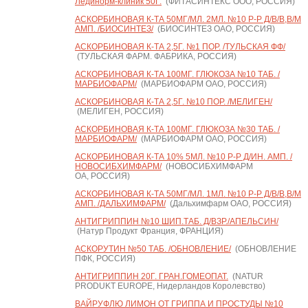
Лединорм-клиник 50Г.
(ФИТАСИНТЕКС ООО, РОССИЯ)
АСКОРБИНОВАЯ К-ТА 50МГ/МЛ. 2МЛ. №10 Р-Р Д/В/В,В/М
АМП. /БИОСИНТЕЗ/
(БИОСИНТЕЗ ОАО, РОССИЯ)
АСКОРБИНОВАЯ К-ТА 2,5Г. №1 ПОР. /ТУЛЬСКАЯ ФФ/
(ТУЛЬСКАЯ ФАРМ. ФАБРИКА, РОССИЯ)
АСКОРБИНОВАЯ К-ТА 100МГ. ГЛЮКОЗА №10 ТАБ. /
МАРБИОФАРМ/
(МАРБИОФАРМ ОАО, РОССИЯ)
АСКОРБИНОВАЯ К-ТА 2,5Г. №10 ПОР. /МЕЛИГЕН/
(МЕЛИГЕН, РОССИЯ)
АСКОРБИНОВАЯ К-ТА 100МГ. ГЛЮКОЗА №30 ТАБ. /
МАРБИОФАРМ/
(МАРБИОФАРМ ОАО, РОССИЯ)
АСКОРБИНОВАЯ К-ТА 10% 5МЛ. №10 Р-Р Д/ИН. АМП. /
НОВОСИБХИМФАРМ/
(НОВОСИБХИМФАРМ
ОА, РОССИЯ)
АСКОРБИНОВАЯ К-ТА 50МГ/МЛ. 1МЛ. №10 Р-Р Д/В/В,В/М
АМП. /ДАЛЬХИМФАРМ/
(Дальхимфарм ОАО, РОССИЯ)
АНТИГРИППИН №10 ШИП.ТАБ. Д/ВЗР./АПЕЛЬСИН/
(Натур Продукт Франция, ФРАНЦИЯ)
АСКОРУТИН №50 ТАБ. /ОБНОВЛЕНИЕ/
(ОБНОВЛЕНИЕ
ПФК, РОССИЯ)
АНТИГРИППИН 20Г. ГРАН.ГОМЕОПАТ.
(NATUR
PRODUKT EUROPE, Нидерландов Королевство)
ВАЙРУФЛЮ ЛИМОН ОТ ГРИППА И ПРОСТУДЫ №10