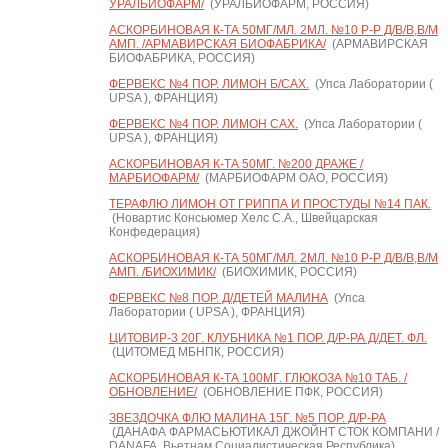
УРАЛБИОФАРМ/
(УРАЛБИОФАРМ, РОССИЯ)
АСКОРБИНОВАЯ К-ТА 50МГ/МЛ. 2МЛ. №10 Р-Р Д/В/В,В/М
АМП. /АРМАВИРСКАЯ БИОФАБРИКА/
(АРМАВИРСКАЯ
БИОФАБРИКА, РОССИЯ)
ФЕРВЕКС №4 ПОР. ЛИМОН Б/САХ.
(Упса Лаборатории (
UPSA ), ФРАНЦИЯ)
ФЕРВЕКС №4 ПОР. ЛИМОН САХ.
(Упса Лаборатории (
UPSA ), ФРАНЦИЯ)
АСКОРБИНОВАЯ К-ТА 50МГ. №200 ДРАЖЕ /
МАРБИОФАРМ/
(МАРБИОФАРМ ОАО, РОССИЯ)
ТЕРАФЛЮ ЛИМОН ОТ ГРИППА И ПРОСТУДЫ №14 ПАК.
(Новартис Консьюмер Хелс С.А., Швейцарская
Конфедерация)
АСКОРБИНОВАЯ К-ТА 50МГ/МЛ. 2МЛ. №10 Р-Р Д/В/В,В/М
АМП. /БИОХИМИК/
(БИОХИМИК, РОССИЯ)
ФЕРВЕКС №8 ПОР. Д/ДЕТЕЙ МАЛИНА
(Упса
Лаборатории ( UPSA ), ФРАНЦИЯ)
ЦИТОВИР-3 20Г. КЛУБНИКА №1 ПОР. Д/Р-РА Д/ДЕТ. ФЛ.
(ЦИТОМЕД МБНПК, РОССИЯ)
АСКОРБИНОВАЯ К-ТА 100МГ. ГЛЮКОЗА №10 ТАБ. /
ОБНОВЛЕНИЕ/
(ОБНОВЛЕНИЕ ПФК, РОССИЯ)
ЗВЕЗДОЧКА ФЛЮ МАЛИНА 15Г. №5 ПОР. Д/Р-РА
(ДАНАФА ФАРМАСЬЮТИКАЛ ДЖОЙНТ СТОК КОМПАНИ /
DANAFA, Вьетнам Социалистическая Республика)