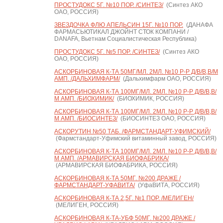
ПРОСТУДОКС 5Г. №10 ПОР. /СИНТЕЗ/
(Синтез АКО
ОАО, РОССИЯ)
ЗВЕЗДОЧКА ФЛЮ АПЕЛЬСИН 15Г. №10 ПОР.
(ДАНАФА
ФАРМАСЬЮТИКАЛ ДЖОЙНТ СТОК КОМПАНИ /
DANAFA, Вьетнам Социалистическая Республика)
ПРОСТУДОКС 5Г. №5 ПОР. /СИНТЕЗ/
(Синтез АКО
ОАО, РОССИЯ)
АСКОРБИНОВАЯ К-ТА 50МГ/МЛ. 2МЛ. №10 Р-Р Д/В/В,В/М
АМП. /ДАЛЬХИМФАРМ/
(Дальхимфарм ОАО, РОССИЯ)
АСКОРБИНОВАЯ К-ТА 100МГ/МЛ. 2МЛ. №10 Р-Р Д/В/В,В/
М АМП. /БИОХИМИК/
(БИОХИМИК, РОССИЯ)
АСКОРБИНОВАЯ К-ТА 100МГ/МЛ. 2МЛ. №10 Р-Р Д/В/В,В/
М АМП. /БИОСИНТЕЗ/
(БИОСИНТЕЗ ОАО, РОССИЯ)
АСКОРУТИН №50 ТАБ. /ФАРМСТАНДАРТ-УФИМСКИЙ/
(Фармстандарт-Уфимский витаминный завод, РОССИЯ)
АСКОРБИНОВАЯ К-ТА 100МГ/МЛ. 2МЛ. №10 Р-Р Д/В/В,В/
М АМП. /АРМАВИРСКАЯ БИОФАБРИКА/
(АРМАВИРСКАЯ БИОФАБРИКА, РОССИЯ)
АСКОРБИНОВАЯ К-ТА 50МГ. №200 ДРАЖЕ /
ФАРМСТАНДАРТ-УФАВИТА/
(УфаВИТА, РОССИЯ)
АСКОРБИНОВАЯ К-ТА 2,5Г. №1 ПОР. /МЕЛИГЕН/
(МЕЛИГЕН, РОССИЯ)
АСКОРБИНОВАЯ К-ТА-УБФ 50МГ. №200 ДРАЖЕ /