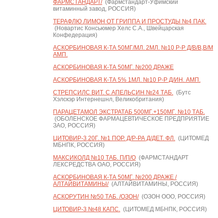
ФАРМСТАНДАРТ/
(Фармстандарт-Уфимский
витаминный завод, РОССИЯ)
ТЕРАФЛЮ ЛИМОН ОТ ГРИППА И ПРОСТУДЫ №4 ПАК.
(Новартис Консьюмер Хелс С.А., Швейцарская
Конфедерация)
АСКОРБИНОВАЯ К-ТА 50МГ/МЛ. 2МЛ. №10 Р-Р Д/В/В,В/М
АМП.
АСКОРБИНОВАЯ К-ТА 50МГ. №200 ДРАЖЕ
АСКОРБИНОВАЯ К-ТА 5% 1МЛ. №10 Р-Р Д/ИН. АМП.
СТРЕПСИЛС ВИТ. С АПЕЛЬСИН №24 ТАБ.
(Бутс
Хэлскэр Интернешнл, Великобритания)
ПАРАЦЕТАМОЛ ЭКСТРАТАБ 500МГ.+150МГ. №10 ТАБ.
(ОБОЛЕНСКОЕ ФАРМАЦЕВТИЧЕСКОЕ ПРЕДПРИЯТИЕ
ЗАО, РОССИЯ)
ЦИТОВИР-3 20Г. №1 ПОР. Д/Р-РА Д/ДЕТ. ФЛ.
(ЦИТОМЕД
МБНПК, РОССИЯ)
МАКСИКОЛД №10 ТАБ. П/П/О
(ФАРМСТАНДАРТ
ЛЕКСРЕДСТВА ОАО, РОССИЯ)
АСКОРБИНОВАЯ К-ТА 50МГ. №200 ДРАЖЕ /
АЛТАЙВИТАМИНЫ/
(АЛТАЙВИТАМИНЫ, РОССИЯ)
АСКОРУТИН №50 ТАБ. /ОЗОН/
(ОЗОН ООО, РОССИЯ)
ЦИТОВИР-3 №48 КАПС.
(ЦИТОМЕД МБНПК, РОССИЯ)