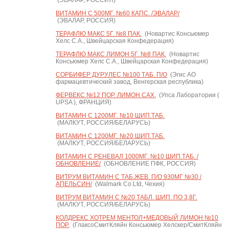
(ЭВАЛАР, РОССИЯ)
ВИТАМИН С 500МГ. №60 КАПС. /ЭВАЛАР/
(ЭВАЛАР, РОССИЯ)
ТЕРАФЛЮ МАКС 5Г. №8 ПАК.
(Новартис Консьюмер
Хелс С.А., Швейцарская Конфедерация)
ТЕРАФЛЮ МАКС ЛИМОН 5Г. №8 ПАК.
(Новартис
Консьюмер Хелс С.А., Швейцарская Конфедерация)
СОРБИФЕР ДУРУЛЕС №100 ТАБ. П/О
(Эгис АО
фармацевтический завод, Венгерская республика)
ФЕРВЕКС №12 ПОР. ЛИМОН САХ.
(Упса Лаборатории (
UPSA ), ФРАНЦИЯ)
ВИТАМИН С 1200МГ. №10 ШИП.ТАБ.
(МАЛКУТ, РОССИЯ/БЕЛАРУСЬ)
ВИТАМИН С 1200МГ. №20 ШИП.ТАБ.
(МАЛКУТ, РОССИЯ/БЕЛАРУСЬ)
ВИТАМИН С РЕНЕВАЛ 1000МГ. №10 ШИП.ТАБ. /
ОБНОВЛЕНИЕ/
(ОБНОВЛЕНИЕ ПФК, РОССИЯ)
ВИТРУМ ВИТАМИН C ТАБ.ЖЕВ. П/О 930МГ №30 /
АПЕЛЬСИН/
(Walmark Co.Ltd, Чехия)
ВИТРУМ ВИТАМИН C №20 ТАБЛ. ШИП. ПО 3,8Г.
(МАЛКУТ, РОССИЯ/БЕЛАРУСЬ)
КОЛДРЕКС ХОТРЕМ МЕНТОЛ+МЕДОВЫЙ ЛИМОН №10
ПОР.
(ГлаксоСмитКляйн Консьюмер Хелскер/СмитКляйн