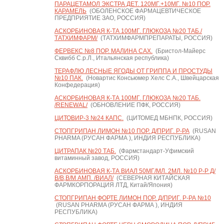
ПАРАЦЕТАМОЛ ЭКСТРА ДЕТ. 120МГ.+10МГ. №10 ПОР.
КАРАМЕЛЬ
(ОБОЛЕНСКОЕ ФАРМАЦЕВТИЧЕСКОЕ
ПРЕДПРИЯТИЕ ЗАО, РОССИЯ)
АСКОРБИНОВАЯ К-ТА 100МГ. ГЛЮКОЗА №20 ТАБ./
ТАТХИМФАРМ/
(ТАТХИМФАРМПРЕПАРАТЫ, РОССИЯ)
ФЕРВЕКС №8 ПОР. МАЛИНА САХ.
(Бристол-Майерс
Сквибб С.р.Л., Итальянская республика)
ТЕРАФЛЮ ЛЕСНЫЕ ЯГОДЫ ОТ ГРИППА И ПРОСТУДЫ
№10 ПАК.
(Новартис Консьюмер Хелс С.А., Швейцарская
Конфедерация)
АСКОРБИНОВАЯ К-ТА 100МГ. ГЛЮКОЗА №20 ТАБ.
/RENEWAL/
(ОБНОВЛЕНИЕ ПФК, РОССИЯ)
ЦИТОВИР-3 №24 КАПС.
(ЦИТОМЕД МБНПК, РОССИЯ)
СТОПГРИПАН ЛИМОН №10 ПОР. Д/ПРИГ. Р-РА
(RUSAN
PHARMA (РУСАН ФАРМА ), ИНДИЯ РЕСПУБЛИКА)
ЦИТРАПАК №20 ТАБ.
(Фармстандарт-Уфимский
витаминный завод, РОССИЯ)
АСКОРБИНОВАЯ К-ТА ВИАЛ 50МГ/МЛ. 2МЛ. №10 Р-Р Д/
В/В,В/М АМП. /ВИАЛ/
(СЕВЕРНАЯ КИТАЙСКАЯ
ФАРМКОРПОРАЦИЯ ЛТД, Китай/Япония)
СТОПГРИПАН ФОРТЕ ЛИМОН ПОР. Д/ПРИГ. Р-РА №10
(RUSAN PHARMA (РУСАН ФАРМА ), ИНДИЯ
РЕСПУБЛИКА)