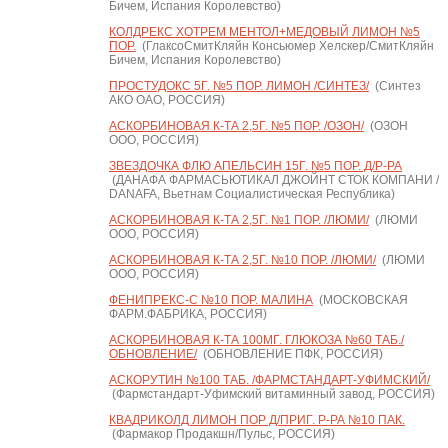
Бичем, Испания Королевство)
КОЛДРЕКС ХОТРЕМ МЕНТОЛ+МЕДОВЫЙ ЛИМОН №5
ПОР.
(ГлаксоСмитКляйн Консьюмер Хелскер/СмитКляйн
Бичем, Испания Королевство)
ПРОСТУДОКС 5Г. №5 ПОР. ЛИМОН /СИНТЕЗ/
(Синтез
АКО ОАО, РОССИЯ)
АСКОРБИНОВАЯ К-ТА 2,5Г. №5 ПОР. /ОЗОН/
(ОЗОН
ООО, РОССИЯ)
ЗВЕЗДОЧКА ФЛЮ АПЕЛЬСИН 15Г. №5 ПОР. Д/Р-РА
(ДАНАФА ФАРМАСЬЮТИКАЛ ДЖОЙНТ СТОК КОМПАНИ /
DANAFA, Вьетнам Социалистическая Республика)
АСКОРБИНОВАЯ К-ТА 2,5Г. №1 ПОР. /ЛЮМИ/
(ЛЮМИ
ООО, РОССИЯ)
АСКОРБИНОВАЯ К-ТА 2,5Г. №10 ПОР. /ЛЮМИ/
(ЛЮМИ
ООО, РОССИЯ)
ФЕНИПРЕКС-С №10 ПОР. МАЛИНА
(МОСКОВСКАЯ
ФАРМ.ФАБРИКА, РОССИЯ)
АСКОРБИНОВАЯ К-ТА 100МГ. ГЛЮКОЗА №60 ТАБ./
ОБНОВЛЕНИЕ/
(ОБНОВЛЕНИЕ ПФК, РОССИЯ)
АСКОРУТИН №100 ТАБ. /ФАРМСТАНДАРТ-УФИМСКИЙ/
(Фармстандарт-Уфимский витаминный завод, РОССИЯ)
КВАДРИКОЛД ЛИМОН ПОР Д/ПРИГ. Р-РА №10 ПАК.
(Фармакор Продакшн/Пульс, РОССИЯ)