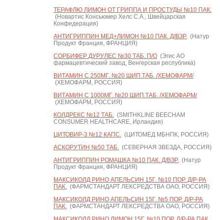
ТЕРАФЛЮ ЛИМОН ОТ ГРИППА И ПРОСТУДЫ №10 ПАК.
(Новартис Консьюмер Хелс С.А., Швейцарская
Конфедерация)
АНТИГРИППИН МЕД+ЛИМОН №10 ПАК. Д/ВЗР.
(Натур
Продукт Франция, ФРАНЦИЯ)
СОРБИФЕР ДУРУЛЕС №30 ТАБ. П/О
(Эгис АО
фармацевтический завод, Венгерская республика)
ВИТАМИН С 250МГ. №20 ШИП.ТАБ. /ХЕМОФАРМ/
(ХЕМОФАРМ, РОССИЯ)
ВИТАМИН С 1000МГ. №20 ШИП.ТАБ. /ХЕМОФАРМ/
(ХЕМОФАРМ, РОССИЯ)
КОЛДРЕКС №12 ТАБ.
(SMITHKLINE BEECHAM
CONSUMER HEALTHCARE, Ирландия)
ЦИТОВИР-3 №12 КАПС.
(ЦИТОМЕД МБНПК, РОССИЯ)
АСКОРУТИН №50 ТАБ.
(СЕВЕРНАЯ ЗВЕЗДА, РОССИЯ)
АНТИГРИППИН РОМАШКА №10 ПАК. Д/ВЗР.
(Натур
Продукт Франция, ФРАНЦИЯ)
МАКСИКОЛД РИНО АПЕЛЬСИН 15Г. №10 ПОР. Д/Р-РА
ПАК.
(ФАРМСТАНДАРТ ЛЕКСРЕДСТВА ОАО, РОССИЯ)
МАКСИКОЛД РИНО АПЕЛЬСИН 15Г. №5 ПОР. Д/Р-РА
ПАК.
(ФАРМСТАНДАРТ ЛЕКСРЕДСТВА ОАО, РОССИЯ)
МАКСИКОЛД РИНО ЛИМОН 15Г. №10 ПОР. Д/Р-РА ПАК.