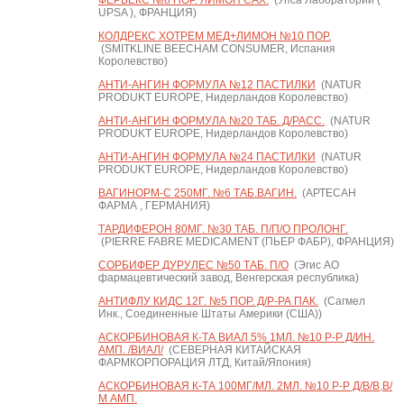
ФЕРВЕКС №8 ПОР. ЛИМОН САХ.
(Упса Лаборатории (
UPSA ), ФРАНЦИЯ)
КОЛДРЕКС ХОТРЕМ МЕД+ЛИМОН №10 ПОР.
(SMITKLINE BEECHAM CONSUMER, Испания
Королевство)
АНТИ-АНГИН ФОРМУЛА №12 ПАСТИЛКИ
(NATUR
PRODUKT EUROPE, Нидерландов Королевство)
АНТИ-АНГИН ФОРМУЛА №20 ТАБ. Д/РАСС.
(NATUR
PRODUKT EUROPE, Нидерландов Королевство)
АНТИ-АНГИН ФОРМУЛА №24 ПАСТИЛКИ
(NATUR
PRODUKT EUROPE, Нидерландов Королевство)
ВАГИНОРМ-С 250МГ. №6 ТАБ.ВАГИН.
(АРТЕСАН
ФАРМА , ГЕРМАНИЯ)
ТАРДИФЕРОН 80МГ. №30 ТАБ. П/П/О ПРОЛОНГ.
(PIERRE FABRE MEDICAMENT (ПЬЕР ФАБР), ФРАНЦИЯ)
СОРБИФЕР ДУРУЛЕС №50 ТАБ. П/О
(Эгис АО
фармацевтический завод, Венгерская республика)
АНТИФЛУ КИДС 12Г. №5 ПОР. Д/Р-РА ПАК.
(Сагмел
Инк., Соединенные Штаты Америки (США))
АСКОРБИНОВАЯ К-ТА ВИАЛ 5% 1МЛ. №10 Р-Р Д/ИН.
АМП. /ВИАЛ/
(СЕВЕРНАЯ КИТАЙСКАЯ
ФАРМКОРПОРАЦИЯ ЛТД, Китай/Япония)
АСКОРБИНОВАЯ К-ТА 100МГ/МЛ. 2МЛ. №10 Р-Р Д/В/В,В/
М АМП.