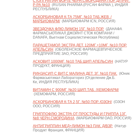
СТОПГРИПАН ФОРТЕ ЧЕРН.СМОРОДИНА ПОР. Д/ПРИГ.
Р-РА №10
(RUSAN PHARMA (РУСАН ФАРМА ), ИНДИЯ
РЕСПУБЛИКА)
АСКОРБИНОВАЯ К-ТА 75МГ. №10 ТАБ.ЖЕВ. /
МАРБИОФАРМ/
(МАРБИОФАРМ ICN, РОССИЯ)
ЗВЕЗДОЧКА ФЛЮ ЛИМОН 15Г. №10 ПОР.
(ДАНАФА
ФАРМАСЬЮТИКАЛ ДЖОЙНТ СТОК КОМПАНИ /
DANAFA, Вьетнам Социалистическая Республика)
ПАРАЦЕТАМОЛ ЭКСТРА ДЕТ. 120МГ.+10МГ. №10 ПОР.
АПЕЛЬСИН
(ОБОЛЕНСКОЕ ФАРМАЦЕВТИЧЕСКОЕ
ПРЕДПРИЯТИЕ ЗАО, РОССИЯ)
АСКОВИТ 1000МГ. №10 ТАБ.ШИП АПЕЛЬСИН
(НАТУР
ПРОДУКТ, ФРАНЦИЯ)
РИНЗАСИП С ВИТ.С МАЛИНА ДЕТ. 3Г. №10 ПАК.
(Юник
Фармасьютикал Лабораториз (Отделение Дж.Б.
Ке, ИНДИЯ РЕСПУБЛИКА)
ВИТАМИН С 900МГ. №20 ШИП.ТАБ. /ХЕМОФАРМ/
(ХЕМОФАРМ, РОССИЯ)
АСКОРБИНОВАЯ К-ТА 2,5Г. №50 ПОР. /ОЗОН/
(ОЗОН
ООО, РОССИЯ)
ГРИППОФЛЮ ЭКСТРА ОТ ПРОСТУДЫ И ГРИППА 13Г.
№8 ЧЕРН.СМОРОДИНА
(МАРБИОФАРМ ОАО, РОССИЯ)
АНТИГРИППИН МЕД+ЛИМОН №3 ПАК. Д/ВЗР.
(Натур
Продукт Франция, ФРАНЦИЯ)