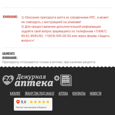
ВНИМАНИЕ:
1) Описание препарата взята из справочника РЛС, и может
не совпадать с инструкцией на упаковки!
2) Для предоставлении дополнительной информации
задайте свой вопрос фармацевту по телефонам +7(4967)
69-61-90/91/92, +7(929) 945-00-50 или через форму «Задать
вопрос»!
ОБРАТИТЕ
ВНИМАНИЕ:
Препараты отпускаются только в аптеке, при наличии рецепта.
КАТАЛОГ
ЛЕКАРСТВА ПОД ЗАКАЗ!
АПТЕКА
КОНТАКТЫ
НОВОСТИ