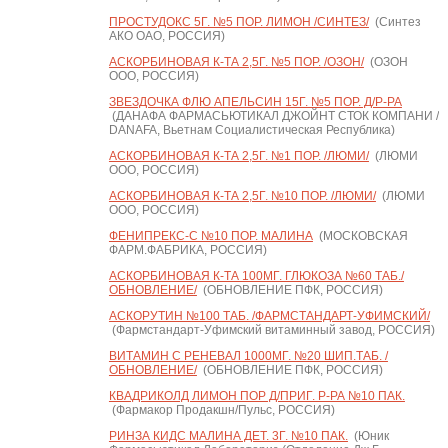
ПРОСТУДОКС 5Г. №5 ПОР. ЛИМОН /СИНТЕЗ/
(Синтез
АКО ОАО, РОССИЯ)
АСКОРБИНОВАЯ К-ТА 2,5Г. №5 ПОР. /ОЗОН/
(ОЗОН
ООО, РОССИЯ)
ЗВЕЗДОЧКА ФЛЮ АПЕЛЬСИН 15Г. №5 ПОР. Д/Р-РА
(ДАНАФА ФАРМАСЬЮТИКАЛ ДЖОЙНТ СТОК КОМПАНИ /
DANAFA, Вьетнам Социалистическая Республика)
АСКОРБИНОВАЯ К-ТА 2,5Г. №1 ПОР. /ЛЮМИ/
(ЛЮМИ
ООО, РОССИЯ)
АСКОРБИНОВАЯ К-ТА 2,5Г. №10 ПОР. /ЛЮМИ/
(ЛЮМИ
ООО, РОССИЯ)
ФЕНИПРЕКС-С №10 ПОР. МАЛИНА
(МОСКОВСКАЯ
ФАРМ.ФАБРИКА, РОССИЯ)
АСКОРБИНОВАЯ К-ТА 100МГ. ГЛЮКОЗА №60 ТАБ./
ОБНОВЛЕНИЕ/
(ОБНОВЛЕНИЕ ПФК, РОССИЯ)
АСКОРУТИН №100 ТАБ. /ФАРМСТАНДАРТ-УФИМСКИЙ/
(Фармстандарт-Уфимский витаминный завод, РОССИЯ)
ВИТАМИН С РЕНЕВАЛ 1000МГ. №20 ШИП.ТАБ. /
ОБНОВЛЕНИЕ/
(ОБНОВЛЕНИЕ ПФК, РОССИЯ)
КВАДРИКОЛД ЛИМОН ПОР Д/ПРИГ. Р-РА №10 ПАК.
(Фармакор Продакшн/Пульс, РОССИЯ)
РИНЗА КИДС МАЛИНА ДЕТ. 3Г. №10 ПАК.
(Юник