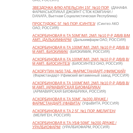
ОАО, РОССИЯ)
ЗВЕЗДОЧКА ФЛЮ АПЕЛЬСИН 15Г. №10 ПОР.
(ДАНАФА
ФАРМАСЬЮТИКАЛ ДЖОЙНТ СТОК КОМПАНИ /
DANAFA, Вьетнам Социалистическая Республика)
ПРОСТУДОКС 5Г. №5 ПОР. /СИНТЕЗ/
(Синтез АКО
ОАО, РОССИЯ)
АСКОРБИНОВАЯ К-ТА 50МГ/МЛ. 2МЛ. №10 Р-Р Д/В/В,В/М
АМП. /ДАЛЬХИМФАРМ/
(Дальхимфарм ОАО, РОССИЯ)
АСКОРБИНОВАЯ К-ТА 100МГ/МЛ. 2МЛ. №10 Р-Р Д/В/В,В/
М АМП. /БИОХИМИК/
(БИОХИМИК, РОССИЯ)
АСКОРБИНОВАЯ К-ТА 100МГ/МЛ. 2МЛ. №10 Р-Р Д/В/В,В/
М АМП. /БИОСИНТЕЗ/
(БИОСИНТЕЗ ОАО, РОССИЯ)
АСКОРУТИН №50 ТАБ. /ФАРМСТАНДАРТ-УФИМСКИЙ/
(Фармстандарт-Уфимский витаминный завод, РОССИЯ)
АСКОРБИНОВАЯ К-ТА 100МГ/МЛ. 2МЛ. №10 Р-Р Д/В/В,В/
М АМП. /АРМАВИРСКАЯ БИОФАБРИКА/
(АРМАВИРСКАЯ БИОФАБРИКА, РОССИЯ)
АСКОРБИНОВАЯ К-ТА 50МГ. №200 ДРАЖЕ /
ФАРМСТАНДАРТ-УФАВИТА/
(УфаВИТА, РОССИЯ)
АСКОРБИНОВАЯ К-ТА 2,5Г. №1 ПОР. /МЕЛИГЕН/
(МЕЛИГЕН, РОССИЯ)
АСКОРБИНОВАЯ К-ТА-УБФ 50МГ. №200 ДРАЖЕ /
УРАЛБИОФАРМ/
(УРАЛБИОФАРМ, РОССИЯ)