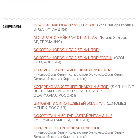
ФЕРВЕКС №8 ПОР. ЛИМОН Б/САХ.
(Упса Лаборатории (
СИНОНИМЫ:
UPSA ), ФРАНЦИЯ)
АСПИРИН-С БАЙЕР №10 ШИП.ТАБ.
(Байер Хелскэр
АГ, ГЕРМАНИЯ)
АСКОРБИНОВАЯ К-ТА 2,5Г. №1 ПОР.
АСКОРБИНОВАЯ К-ТА 2,5Г. №1 ПОР. /ОЗОН/
(ОЗОН
ООО, РОССИЯ)
КОЛДРЕКС МАКСГРИПП ЛИМОН №10 ПОР.
(ГлаксоСмитКляйн Консьюмер Хелскер/СмитКляйн
Бичем, Испания Королевство)
КОЛДРЕКС МАКСГРИПП ЛИМОН №5 ПОР.
(SMITHKLINE
BEECHAM CONSUMER HEALTHCARE/
СЕРЛФАРМА, РОССИЯ)
ЦИТОВИР-3 СИРОП Д/ДЕТЕЙ 50МЛ. ФЛ.
(ЦИТОМЕД
МБНПК, РОССИЯ)
АСКОРУТИН №50 ТАБ. /АЛТАЙВИТАМИНЫ/
(АЛТАЙВИТАМИНЫ, РОССИЯ)
КОЛДРЕКС ХОТРЕМ ЛИМОН №5 ПОР.
(ГлаксоСмитКляйн Консьюмер Хелскер/СмитКляйн
Бичем, Испания Королевство)