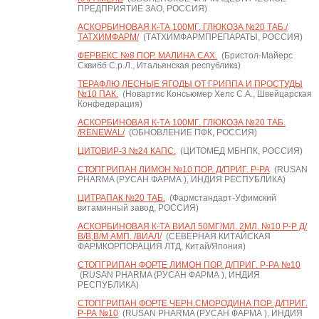
ПРЕДПРИЯТИЕ ЗАО, РОССИЯ)
АСКОРБИНОВАЯ К-ТА 100МГ. ГЛЮКОЗА №20 ТАБ./
ТАТХИМФАРМ/
(ТАТХИМФАРМПРЕПАРАТЫ, РОССИЯ)
ФЕРВЕКС №8 ПОР. МАЛИНА САХ.
(Бристол-Майерс
Сквибб С.р.Л., Итальянская республика)
ТЕРАФЛЮ ЛЕСНЫЕ ЯГОДЫ ОТ ГРИППА И ПРОСТУДЫ
№10 ПАК.
(Новартис Консьюмер Хелс С.А., Швейцарская
Конфедерация)
АСКОРБИНОВАЯ К-ТА 100МГ. ГЛЮКОЗА №20 ТАБ.
/RENEWAL/
(ОБНОВЛЕНИЕ ПФК, РОССИЯ)
ЦИТОВИР-3 №24 КАПС.
(ЦИТОМЕД МБНПК, РОССИЯ)
СТОПГРИПАН ЛИМОН №10 ПОР. Д/ПРИГ. Р-РА
(RUSAN
PHARMA (РУСАН ФАРМА ), ИНДИЯ РЕСПУБЛИКА)
ЦИТРАПАК №20 ТАБ.
(Фармстандарт-Уфимский
витаминный завод, РОССИЯ)
АСКОРБИНОВАЯ К-ТА ВИАЛ 50МГ/МЛ. 2МЛ. №10 Р-Р Д/
В/В,В/М АМП. /ВИАЛ/
(СЕВЕРНАЯ КИТАЙСКАЯ
ФАРМКОРПОРАЦИЯ ЛТД, Китай/Япония)
СТОПГРИПАН ФОРТЕ ЛИМОН ПОР. Д/ПРИГ. Р-РА №10
(RUSAN PHARMA (РУСАН ФАРМА ), ИНДИЯ
РЕСПУБЛИКА)
СТОПГРИПАН ФОРТЕ ЧЕРН.СМОРОДИНА ПОР. Д/ПРИГ.
Р-РА №10
(RUSAN PHARMA (РУСАН ФАРМА ), ИНДИЯ