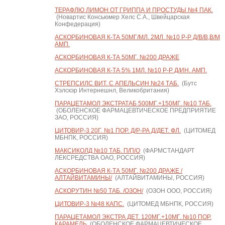
ТЕРАФЛЮ ЛИМОН ОТ ГРИППА И ПРОСТУДЫ №4 ПАК.
(Новартис Консьюмер Хелс С.А., Швейцарская
Конфедерация)
АСКОРБИНОВАЯ К-ТА 50МГ/МЛ. 2МЛ. №10 Р-Р Д/В/В,В/М
АМП.
АСКОРБИНОВАЯ К-ТА 50МГ. №200 ДРАЖЕ
АСКОРБИНОВАЯ К-ТА 5% 1МЛ. №10 Р-Р Д/ИН. АМП.
СТРЕПСИЛС ВИТ. С АПЕЛЬСИН №24 ТАБ.
(Бутс
Хэлскэр Интернешнл, Великобритания)
ПАРАЦЕТАМОЛ ЭКСТРАТАБ 500МГ.+150МГ. №10 ТАБ.
(ОБОЛЕНСКОЕ ФАРМАЦЕВТИЧЕСКОЕ ПРЕДПРИЯТИЕ
ЗАО, РОССИЯ)
ЦИТОВИР-3 20Г. №1 ПОР. Д/Р-РА Д/ДЕТ. ФЛ.
(ЦИТОМЕД
МБНПК, РОССИЯ)
МАКСИКОЛД №10 ТАБ. П/П/О
(ФАРМСТАНДАРТ
ЛЕКСРЕДСТВА ОАО, РОССИЯ)
АСКОРБИНОВАЯ К-ТА 50МГ. №200 ДРАЖЕ /
АЛТАЙВИТАМИНЫ/
(АЛТАЙВИТАМИНЫ, РОССИЯ)
АСКОРУТИН №50 ТАБ. /ОЗОН/
(ОЗОН ООО, РОССИЯ)
ЦИТОВИР-3 №48 КАПС.
(ЦИТОМЕД МБНПК, РОССИЯ)
ПАРАЦЕТАМОЛ ЭКСТРА ДЕТ. 120МГ.+10МГ. №10 ПОР.
КАРАМЕЛЬ
(ОБОЛЕНСКОЕ ФАРМАЦЕВТИЧЕСКОЕ