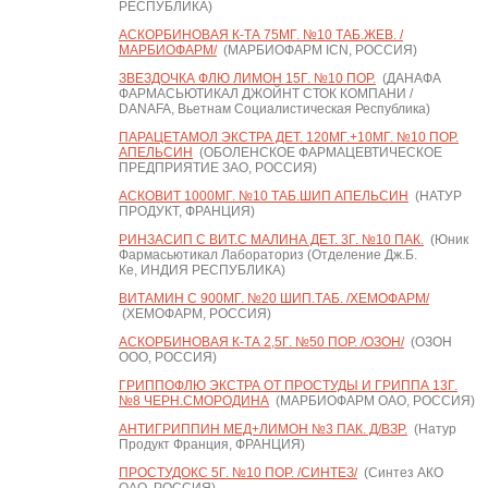
РЕСПУБЛИКА)
АСКОРБИНОВАЯ К-ТА 75МГ. №10 ТАБ.ЖЕВ. /
МАРБИОФАРМ/
(МАРБИОФАРМ ICN, РОССИЯ)
ЗВЕЗДОЧКА ФЛЮ ЛИМОН 15Г. №10 ПОР.
(ДАНАФА
ФАРМАСЬЮТИКАЛ ДЖОЙНТ СТОК КОМПАНИ /
DANAFA, Вьетнам Социалистическая Республика)
ПАРАЦЕТАМОЛ ЭКСТРА ДЕТ. 120МГ.+10МГ. №10 ПОР.
АПЕЛЬСИН
(ОБОЛЕНСКОЕ ФАРМАЦЕВТИЧЕСКОЕ
ПРЕДПРИЯТИЕ ЗАО, РОССИЯ)
АСКОВИТ 1000МГ. №10 ТАБ.ШИП АПЕЛЬСИН
(НАТУР
ПРОДУКТ, ФРАНЦИЯ)
РИНЗАСИП С ВИТ.С МАЛИНА ДЕТ. 3Г. №10 ПАК.
(Юник
Фармасьютикал Лабораториз (Отделение Дж.Б.
Ке, ИНДИЯ РЕСПУБЛИКА)
ВИТАМИН С 900МГ. №20 ШИП.ТАБ. /ХЕМОФАРМ/
(ХЕМОФАРМ, РОССИЯ)
АСКОРБИНОВАЯ К-ТА 2,5Г. №50 ПОР. /ОЗОН/
(ОЗОН
ООО, РОССИЯ)
ГРИППОФЛЮ ЭКСТРА ОТ ПРОСТУДЫ И ГРИППА 13Г.
№8 ЧЕРН.СМОРОДИНА
(МАРБИОФАРМ ОАО, РОССИЯ)
АНТИГРИППИН МЕД+ЛИМОН №3 ПАК. Д/ВЗР.
(Натур
Продукт Франция, ФРАНЦИЯ)
ПРОСТУДОКС 5Г. №10 ПОР. /СИНТЕЗ/
(Синтез АКО