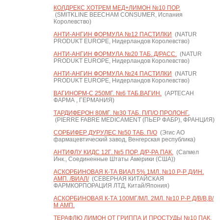
КОЛДРЕКС ХОТРЕМ МЕД+ЛИМОН №10 ПОР.
(SMITKLINE BEECHAM CONSUMER, Испания
Королевство)
АНТИ-АНГИН ФОРМУЛА №12 ПАСТИЛКИ
(NATUR
PRODUKT EUROPE, Нидерландов Королевство)
АНТИ-АНГИН ФОРМУЛА №20 ТАБ. Д/РАСС.
(NATUR
PRODUKT EUROPE, Нидерландов Королевство)
АНТИ-АНГИН ФОРМУЛА №24 ПАСТИЛКИ
(NATUR
PRODUKT EUROPE, Нидерландов Королевство)
ВАГИНОРМ-С 250МГ. №6 ТАБ.ВАГИН.
(АРТЕСАН
ФАРМА , ГЕРМАНИЯ)
ТАРДИФЕРОН 80МГ. №30 ТАБ. П/П/О ПРОЛОНГ.
(PIERRE FABRE MEDICAMENT (ПЬЕР ФАБР), ФРАНЦИЯ)
СОРБИФЕР ДУРУЛЕС №50 ТАБ. П/О
(Эгис АО
фармацевтический завод, Венгерская республика)
АНТИФЛУ КИДС 12Г. №5 ПОР. Д/Р-РА ПАК.
(Сагмел
Инк., Соединенные Штаты Америки (США))
АСКОРБИНОВАЯ К-ТА ВИАЛ 5% 1МЛ. №10 Р-Р Д/ИН.
АМП. /ВИАЛ/
(СЕВЕРНАЯ КИТАЙСКАЯ
ФАРМКОРПОРАЦИЯ ЛТД, Китай/Япония)
АСКОРБИНОВАЯ К-ТА 100МГ/МЛ. 2МЛ. №10 Р-Р Д/В/В,В/
М АМП.
ТЕРАФЛЮ ЛИМОН ОТ ГРИППА И ПРОСТУДЫ №10 ПАК.