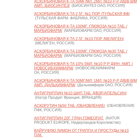
АСКОРБИНОВАЯ К-ТА 50МГ/МЛ. 2МЛ. №10 Р-Р Д/В/В,В/М
АМП. /БИОСИНТЕЗ/
(БИОСИНТЕЗ ОАО, РОССИЯ)
АСКОРБИНОВАЯ К-ТА 2,5Г. №1 ПОР. /ТУЛЬСКАЯ ФФ/
(ТУЛЬСКАЯ ФАРМ. ФАБРИКА, РОССИЯ)
АСКОРБИНОВАЯ К-ТА 100МГ. ГЛЮКОЗА №10 ТАБ. /
МАРБИОФАРМ/
(МАРБИОФАРМ ОАО, РОССИЯ)
АСКОРБИНОВАЯ К-ТА 2,5Г. №10 ПОР. /МЕЛИГЕН/
(МЕЛИГЕН, РОССИЯ)
АСКОРБИНОВАЯ К-ТА 100МГ. ГЛЮКОЗА №30 ТАБ. /
МАРБИОФАРМ/
(МАРБИОФАРМ ОАО, РОССИЯ)
АСКОРБИНОВАЯ К-ТА 10% 5МЛ. №10 Р-Р Д/ИН. АМП. /
НОВОСИБХИМФАРМ/
(НОВОСИБХИМФАРМ
ОА, РОССИЯ)
АСКОРБИНОВАЯ К-ТА 50МГ/МЛ. 1МЛ. №10 Р-Р Д/В/В,В/М
АМП. /ДАЛЬХИМФАРМ/
(Дальхимфарм ОАО, РОССИЯ)
АНТИГРИППИН №10 ШИП.ТАБ. Д/ВЗР./АПЕЛЬСИН/
(Натур Продукт Франция, ФРАНЦИЯ)
АСКОРУТИН №50 ТАБ. /ОБНОВЛЕНИЕ/
(ОБНОВЛЕНИЕ
ПФК, РОССИЯ)
АНТИГРИППИН 20Г. ГРАН.ГОМЕОПАТ.
(NATUR
PRODUKT EUROPE, Нидерландов Королевство)
ВАЙРУФЛЮ ЛИМОН ОТ ГРИППА И ПРОСТУДЫ №10
ПАК.