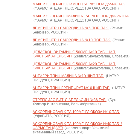
МАКСИКОЛД РИНО ЛИМОН 15Г. №5 ПОР. Д/Р-РА ПАК.
(ФАРМСТАНДАРТ ЛЕКСРЕДСТВА ОАО, РОССИЯ)
МАКСИКОЛД РИНО МАЛИНА 15Г. №10 ПОР. Д/Р-РА ПАК.
(ФАРМСТАНДАРТ ЛЕКСРЕДСТВА ОАО, РОССИЯ)
ЛЕМСИП ЧЕРН.СМОРОДИНА №5 ПОР. ПАК.
(Реккит
Бенкизер, РОССИЯ)
ЛЕМСИП ЧЕРН.СМОРОДИНА №10 ПОР. ПАК.
(Реккит
Бенкизер, РОССИЯ)
ЦЕЛАСКОН ВИТАМИН С 500МГ. №10 ТАБ. ШИП.
КРАСНЫЙ АПЕЛЬСИН
(Zentiva/Slovakofarma, Словакия)
ЦЕЛАСКОН ВИТАМИН С 500МГ. №20 ТАБ. ШИП.
КРАСНЫЙ АПЕЛЬСИН
(Zentiva/Slovakofarma, Словакия)
АНТИГРИППИН МАЛИНА №10 ШИП.ТАБ.
(НАТУР
ПРОДУКТ, ФРАНЦИЯ)
АНТИГРИППИН ГРЕЙПФРУТ №10 ШИП.ТАБ.
(НАТУР
ПРОДУКТ, ФРАНЦИЯ)
СТРЕПСИЛС ВИТ. С АПЕЛЬСИН №36 ТАБ.
(Бутс
Хэлскэр Интернешнл, Великобритания)
АСКОРБИНОВАЯ К-ТА 100МГ. ГЛЮКОЗА №10 ТАБ.
(УфаВИТА, РОССИЯ)
АСКОРБИНОВАЯ К-ТА 100МГ. ГЛЮКОЗА №40 ТАБ. /
ФАРМСТАНДАРТ/
(Фармстандарт-Уфимский
витаминный завод, РОССИЯ)