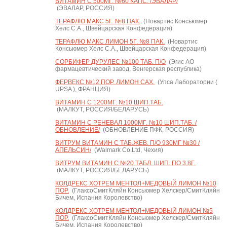
ВИТАМИН С 500МГ. №60 КАПС. /ЭВАЛАР/
(ЭВАЛАР, РОССИЯ)
ТЕРАФЛЮ МАКС 5Г. №8 ПАК.
(Новартис Консьюмер
Хелс С.А., Швейцарская Конфедерация)
ТЕРАФЛЮ МАКС ЛИМОН 5Г. №8 ПАК.
(Новартис
Консьюмер Хелс С.А., Швейцарская Конфедерация)
СОРБИФЕР ДУРУЛЕС №100 ТАБ. П/О
(Эгис АО
фармацевтический завод, Венгерская республика)
ФЕРВЕКС №12 ПОР. ЛИМОН САХ.
(Упса Лаборатории (
UPSA ), ФРАНЦИЯ)
ВИТАМИН С 1200МГ. №10 ШИП.ТАБ.
(МАЛКУТ, РОССИЯ/БЕЛАРУСЬ)
ВИТАМИН С РЕНЕВАЛ 1000МГ. №10 ШИП.ТАБ. /
ОБНОВЛЕНИЕ/
(ОБНОВЛЕНИЕ ПФК, РОССИЯ)
ВИТРУМ ВИТАМИН C ТАБ.ЖЕВ. П/О 930МГ №30 /
АПЕЛЬСИН/
(Walmark Co.Ltd, Чехия)
ВИТРУМ ВИТАМИН C №20 ТАБЛ. ШИП. ПО 3,8Г.
(МАЛКУТ, РОССИЯ/БЕЛАРУСЬ)
КОЛДРЕКС ХОТРЕМ МЕНТОЛ+МЕДОВЫЙ ЛИМОН №10
ПОР.
(ГлаксоСмитКляйн Консьюмер Хелскер/СмитКляйн
Бичем, Испания Королевство)
КОЛДРЕКС ХОТРЕМ МЕНТОЛ+МЕДОВЫЙ ЛИМОН №5
ПОР.
(ГлаксоСмитКляйн Консьюмер Хелскер/СмитКляйн
Бичем, Испания Королевство)