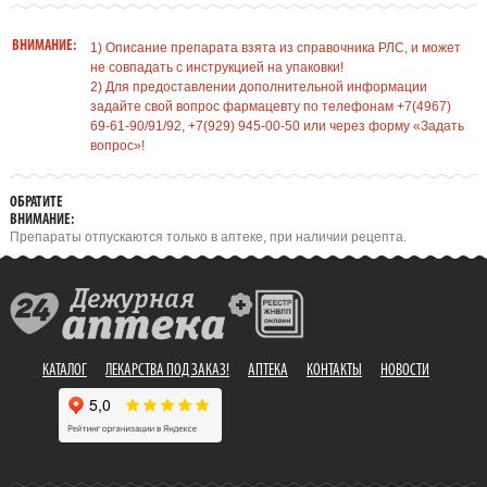
ВНИМАНИЕ:
1) Описание препарата взята из справочника РЛС, и может
не совпадать с инструкцией на упаковки!
2) Для предоставлении дополнительной информации
задайте свой вопрос фармацевту по телефонам +7(4967)
69-61-90/91/92, +7(929) 945-00-50 или через форму «Задать
вопрос»!
ОБРАТИТЕ
ВНИМАНИЕ:
Препараты отпускаются только в аптеке, при наличии рецепта.
КАТАЛОГ
ЛЕКАРСТВА ПОД ЗАКАЗ!
АПТЕКА
КОНТАКТЫ
НОВОСТИ