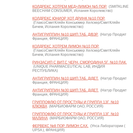
КОЛДРЕКС ХОТРЕМ МЕД+ЛИМОН №5 ПОР.
(SMITKLINE
BEECHAM CONSUMER, Испания Королевство)
КОЛДРЕКС ЮНИОР ХОТ ДРИНК №10 ПОР.
(ГлаксоСмитКляйн Консьюмер Хелскер/СмитКляйн
Бичем, Испания Королевство)
АНТИГРИППИН №10 ШИП.ТАБ. Д/ВЗР.
(Натур Продукт
Франция, ФРАНЦИЯ)
КОЛДРЕКС ХОТРЕМ ЛИМОН №10 ПОР.
(ГлаксоСмитКляйн Консьюмер Хелскер/СмитКляйн
Бичем, Испания Королевство)
РИНЗАСИП С ВИТ.С ЧЕРН. СМОРОДИНА 5Г. №10 ПАК.
(UNIQUE PHARMACEUTICAL LAB, ИНДИЯ
РЕСПУБЛИКА)
АНТИГРИППИН №10 ШИП.ТАБ. Д/ДЕТ.
(Натур Продукт
Франция, ФРАНЦИЯ)
АНТИГРИППИН №30 ШИП.ТАБ. Д/ДЕТ.
(Натур Продукт
Франция, ФРАНЦИЯ)
ГРИППОФЛЮ ОТ ПРОСТУДЫ И ГРИППА 13Г. №10
КЛЮКВА
(МАРБИОФАРМ ОАО, РОССИЯ)
ГРИППОФЛЮ ОТ ПРОСТУДЫ И ГРИППА 13Г. №10
МАЛИНА
(МАРБИОФАРМ ОАО, РОССИЯ)
ФЕРВЕКС №8 ПОР. ЛИМОН САХ.
(Упса Лаборатории (
UPSA ), ФРАНЦИЯ)