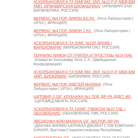
АСКОРБИНОВАЯ К-ТА 50МГ/МЛ. 2МЛ. №10 Р-Р Д/В/В,В/М
АМП. /АРМАВИРСКАЯ БИОФАБРИКА/
(АРМАВИРСКАЯ
БИОФАБРИКА, РОССИЯ)
ФЕРВЕКС №4 ПОР. ЛИМОН Б/САХ.
(Упса Лаборатории (
UPSA ), ФРАНЦИЯ)
ФЕРВЕКС №4 ПОР. ЛИМОН САХ.
(Упса Лаборатории (
UPSA ), ФРАНЦИЯ)
АСКОРБИНОВАЯ К-ТА 50МГ. №200 ДРАЖЕ /
МАРБИОФАРМ/
(МАРБИОФАРМ ОАО, РОССИЯ)
ТЕРАФЛЮ ЛИМОН ОТ ГРИППА И ПРОСТУДЫ №14 ПАК.
(Новартис Консьюмер Хелс С.А., Швейцарская
Конфедерация)
АСКОРБИНОВАЯ К-ТА 50МГ/МЛ. 2МЛ. №10 Р-Р Д/В/В,В/М
АМП. /БИОХИМИК/
(БИОХИМИК, РОССИЯ)
ФЕРВЕКС №8 ПОР. Д/ДЕТЕЙ МАЛИНА
(Упса
Лаборатории ( UPSA ), ФРАНЦИЯ)
ЦИТОВИР-3 20Г. КЛУБНИКА №1 ПОР. Д/Р-РА Д/ДЕТ. ФЛ.
(ЦИТОМЕД МБНПК, РОССИЯ)
АСКОРБИНОВАЯ К-ТА 100МГ. ГЛЮКОЗА №10 ТАБ. /
ОБНОВЛЕНИЕ/
(ОБНОВЛЕНИЕ ПФК, РОССИЯ)
ЗВЕЗДОЧКА ФЛЮ МАЛИНА 15Г. №5 ПОР. Д/Р-РА
(ДАНАФА ФАРМАСЬЮТИКАЛ ДЖОЙНТ СТОК КОМПАНИ /
DANAFA, Вьетнам Социалистическая Республика)