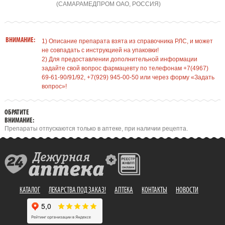
(САМАРАМЕДПРОМ ОАО, РОССИЯ)
ВНИМАНИЕ:
1) Описание препарата взята из справочника РЛС, и может
не совпадать с инструкцией на упаковки!
2) Для предоставлении дополнительной информации
задайте свой вопрос фармацевту по телефонам +7(4967)
69-61-90/91/92, +7(929) 945-00-50 или через форму «Задать
вопрос»!
ОБРАТИТЕ
ВНИМАНИЕ:
Препараты отпускаются только в аптеке, при наличии рецепта.
КАТАЛОГ
ЛЕКАРСТВА ПОД ЗАКАЗ!
АПТЕКА
КОНТАКТЫ
НОВОСТИ