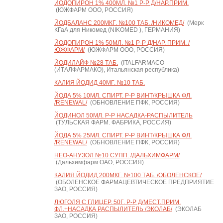
ЙОДОПИРОН 1% 400МЛ. №1 Р-Р Д/НАР.ПРИМ.
(ЮЖФАРМ ООО, РОССИЯ)
ЙОДБАЛАНС 200МКГ. №100 ТАБ. /НИКОМЕД/
(Мерк
КГаА для Никомед (NIKOMED ), ГЕРМАНИЯ)
ЙОДОПИРОН 1% 50МЛ. №1 Р-Р Д/НАР. ПРИМ. /
ЮЖФАРМ/
(ЮЖФАРМ ООО, РОССИЯ)
ЙОДИЛАЙФ №28 ТАБ.
(ITALFARMACO
(ИТАЛФАРМАКО), Итальянская республика)
КАЛИЯ ЙОДИД 40МГ. №10 ТАБ.
ЙОДА 5% 10МЛ. СПИРТ. Р-Р ВИНТ/КРЫШКА ФЛ.
/RENEWAL/
(ОБНОВЛЕНИЕ ПФК, РОССИЯ)
ЙОДИНОЛ 50МЛ. Р-Р НАСАДКА-РАСПЫЛИТЕЛЬ
(ТУЛЬСКАЯ ФАРМ. ФАБРИКА, РОССИЯ)
ЙОДА 5% 25МЛ. СПИРТ. Р-Р ВИНТ/КРЫШКА ФЛ.
/RENEWAL/
(ОБНОВЛЕНИЕ ПФК, РОССИЯ)
НЕО-АНУЗОЛ №10 СУПП. /ДАЛЬХИМФАРМ/
(Дальхимфарм ОАО, РОССИЯ)
КАЛИЯ ЙОДИД 200МКГ. №100 ТАБ. /ОБОЛЕНСКОЕ/
(ОБОЛЕНСКОЕ ФАРМАЦЕВТИЧЕСКОЕ ПРЕДПРИЯТИЕ
ЗАО, РОССИЯ)
ЛЮГОЛЯ С ГЛИЦЕР. 50Г. Р-Р Д/МЕСТ.ПРИМ.
ФЛ.+НАСАДКА РАСПЫЛИТЕЛЬ /ЭКОЛАБ/
(ЭКОЛАБ
ЗАО, РОССИЯ)