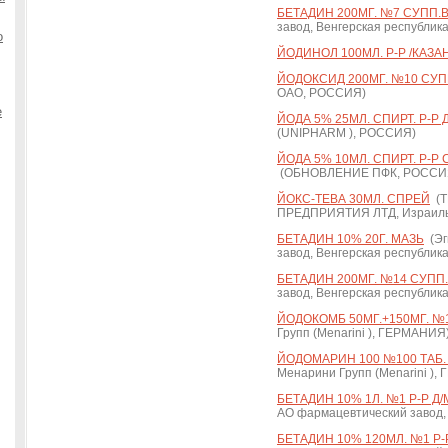
БЕТАДИН 200МГ. №7 СУПП.В
завод, Венгерская республика
о
ЙОДИНОЛ 100МЛ. Р-Р /КАЗА
ЙОДОКСИД 200МГ. №10 СУП
ОАО, РОССИЯ)
е
ЙОДА 5% 25МЛ. СПИРТ. Р-Р 
(UNIPHARM ), РОССИЯ)
ЙОДА 5% 10МЛ. СПИРТ. Р-Р 
(ОБНОВЛЕНИЕ ПФК, РОССИ
ЙОКС-ТЕВА 30МЛ. СПРЕЙ
(Т
ПРЕДПРИЯТИЯ ЛТД, Израиль 
БЕТАДИН 10% 20Г. МАЗЬ
(Эг
завод, Венгерская республика
БЕТАДИН 200МГ. №14 СУПП.
завод, Венгерская республика
ЙОДОКОМБ 50МГ.+150МГ. №1
Групп (Menarini ), ГЕРМАНИЯ
ЙОДОМАРИН 100 №100 ТАБ.
Менарини Групп (Menarini )
БЕТАДИН 10% 1Л. №1 Р-Р Д/
АО фармацевтический завод, 
БЕТАДИН 10% 120МЛ. №1 Р-Р