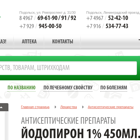
Подольск, ул. Ревпроспект д. 31/30
Подольск, Ленинградский проезд,
69-61-90 / 91 / 92
52-42-10
8 4967
/
+7 4967
/
945-00-50
534-77-43
+7 929
/
+7 916
/
АЗ!
АПТЕКА
КОНТАКТЫ
ПО НАЗВАНИЮ
ПО ЛЕЧЕБНОМУ СВОЙСТВУ
ПО БОЛЕЗНЯМ
Главная страница
Лекарства
Антисептические препараты
ЙОДОПИРОН 1% 450МЛ. №1 Р-Р Д/НАР.ПРИМ.
АНТИСЕПТИЧЕСКИЕ ПРЕПАРАТЫ
ЙОДОПИРОН 1% 450МЛ. 