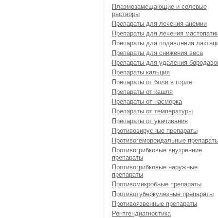
Плазмозамещающие и солевые
растворы
Препараты для лечения анемии
Препараты для лечения мастопати
Препараты для подавления лактац
Препараты для снижения веса
Препараты для удаления бородаво
Препараты кальция
Препараты от боли в горле
Препараты от кашля
Препараты от насморка
Препараты от температуры
Препараты от укачивания
Противовирусные препараты
Противогемороидальные препарат
Противогрибковые внутренние
препараты
Противогрибковые наружные
препараты
Противомикробные препараты
Противотуберкулезные препараты
Противоязвенные препараты
Рентгендиагностика