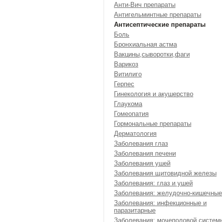
Анти-Вич препараты
Антигельминтные препараты
Антисептические препараты
Боль
Бронхиальная астма
Вакцины,сыворотки,фаги
Варикоз
Витилиго
Герпес
Гинекология и акушерство
Глаукома
Гомеопатия
Гормональные препараты
Дерматология
Заболевания глаз
Заболевания печени
Заболевания ушей
Заболевания щитовидной железы
Заболевания: глаз и ушей
Заболевания: желудочно-кишечные
Заболевания: инфекционные и
паразитарные
Заболевания: мочеполовой систем