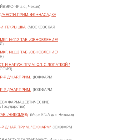
ЙВЭКС-ЧР а.с., Чехия)
Р Д/МЕСТН.ПРИМ. ФЛ.+НАСАДКА
 ВИНТ/КРЫШКА
(МОСКОВСКАЯ
КГ. №112 ТАБ. /ОБНОВЛЕНИЕ/
Я)
КГ. №112 ТАБ. /ОБНОВЛЕНИЕ/
Я)
СТ. И НАРУЖ.ПРИМ. ФЛ. С ЛОПАТКОЙ /
ССИЯ)
-Р Д/НАР.ПРИМ.
(ЮЖФАРМ
-Р Д/НАР.ПРИМ.
(ЮЖФАРМ
ЕВА ФАРМАЦЕВТИЧЕСКИЕ
Государство)
АБ. /НИКОМЕД/
(Мерк КГаА для Никомед
Р Д/НАР. ПРИМ. /ЮЖФАРМ/
(ЮЖФАРМ
ARMACO (ИТАЛФАРМАКО), Итальянская