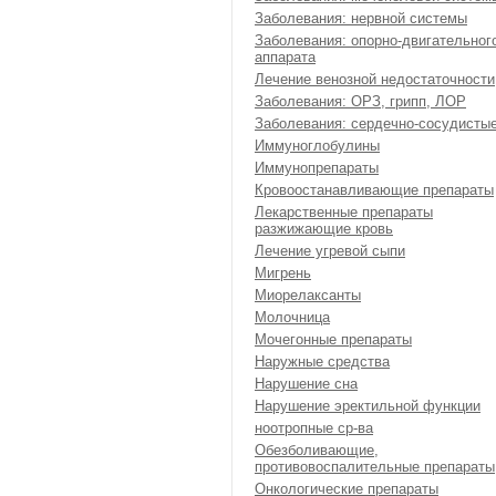
Заболевания: нервной системы
Заболевания: опорно-двигательног
аппарата
Лечение венозной недостаточности
Заболевания: ОРЗ, грипп, ЛОР
Заболевания: сердечно-сосудисты
Иммуноглобулины
Иммунопрепараты
Кровоостанавливающие препараты
Лекарственные препараты
разжижающие кровь
Лечение угревой сыпи
Мигрень
Миорелаксанты
Молочница
Мочегонные препараты
Наружные средства
Нарушение сна
Нарушение эректильной функции
ноотропные ср-ва
Обезболивающие,
противовоспалительные препараты
Онкологические препараты