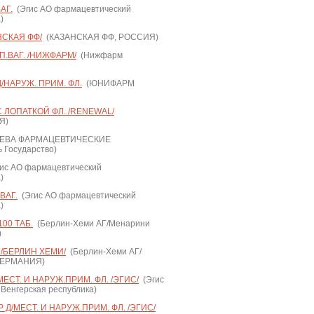
АГ.
(Эгис АО фармацевтический
)
НСКАЯ ФФ/
(КАЗАНСКАЯ ФФ, РОССИЯ)
П.ВАГ. /НИЖФАРМ/
(Нижфарм
Д/НАРУЖ. ПРИМ. ФЛ.
(ЮНИФАРМ
С ЛОПАТКОЙ ФЛ. /RENEWAL/
Я)
ЕВА ФАРМАЦЕВТИЧЕСКИЕ
Государство)
ис АО фармацевтический
)
ВАГ.
(Эгис АО фармацевтический
)
00 ТАБ.
(Берлин-Хеми АГ/Менарини
)
 /БЕРЛИН ХЕМИ/
(Берлин-Хеми АГ/
, ГЕРМАНИЯ)
МЕСТ. И НАРУЖ.ПРИМ. ФЛ. /ЭГИС/
(Эгис
Венгерская республика)
 Д/МЕСТ. И НАРУЖ.ПРИМ. ФЛ. /ЭГИС/