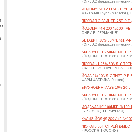
(Эгис АО фармацевтический з
ЙОДОМАРИН 200 №50 ТАБ. 
Менарини Групп (Menarini )
и
ЛЮГОЛЯ С ГЛИЦЕР. 25Г. Р-Р
ии
ЙОДОМАРИН 200 №100 ТАБ.
CHEMIE, ГЕРМАНИЯ)
к
БЕТАДИН 10% 30МЛ. №1 Р-Р 
(Эгис АО фармацевтический з
АКВАЗАН 10% 50МЛ. №1 Р-Р 
(ЙОДНЫЕ ТЕХНОЛОГИИ И М
ЛЮГОЛЬ 1,25% 50МЛ. СПРЕЙ
(ВАЛЕНТИС / VALENTIS , Лит
ЙОДА 5% 10МЛ. СПИРТ. Р-Р
ФАРМ.ФАБРИКА, Россия)
ы
БРАУНОДИН МАЗЬ 10% 20Г.
(
АКВАЗАН 10% 10МЛ. №1 Р-Р 
(ЙОДНЫЕ ТЕХНОЛОГИИ И М
ЙОДБАЛАНС 100МКГ. №100 Т
(NIKOMED ), ГЕРМАНИЯ)
КАЛИЯ ЙОДИД 200МКГ. №100
ЛЮГОЛЬ 50Г. СПРЕЙ Д/МЕС
(РОССИЯ, РОССИЯ)