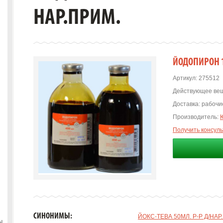
НАР.ПРИМ.
ЙОДОПИРОН 1
Артикул:
275512
Действующее вещ
Доставка:
рабочие
Производитель:
Получить консул
СИНОНИМЫ:
ЙОКС-ТЕВА 50МЛ. Р-Р Д/НАР
ы