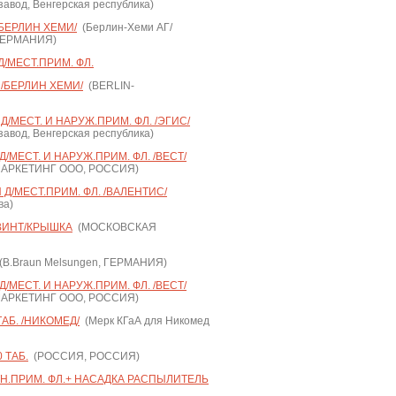
авод, Венгерская республика)
/БЕРЛИН ХЕМИ/
(Берлин-Хеми АГ/
, ГЕРМАНИЯ)
 Д/МЕСТ.ПРИМ. ФЛ.
 /БЕРЛИН ХЕМИ/
(BERLIN-
Д/МЕСТ. И НАРУЖ.ПРИМ. ФЛ. /ЭГИС/
авод, Венгерская республика)
Д/МЕСТ. И НАРУЖ.ПРИМ. ФЛ. /ВЕСТ/
АРКЕТИНГ ООО, РОССИЯ)
 Д/МЕСТ.ПРИМ. ФЛ. /ВАЛЕНТИС/
ва)
 ВИНТ/КРЫШКА
(МОСКОВСКАЯ
B.Braun Melsungen, ГЕРМАНИЯ)
Д/МЕСТ. И НАРУЖ.ПРИМ. ФЛ. /ВЕСТ/
АРКЕТИНГ ООО, РОССИЯ)
АБ. /НИКОМЕД/
(Мерк КГаА для Никомед
 ТАБ.
(РОССИЯ, РОССИЯ)
ТН.ПРИМ. ФЛ.+ НАСАДКА РАСПЫЛИТЕЛЬ