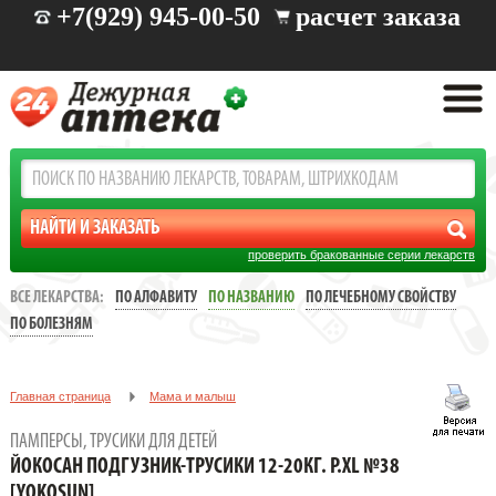
+7(929) 945-00-50
расчет заказа
проверить бракованные серии лекарств
ВСЕ ЛЕКАРСТВА:
ПО АЛФАВИТУ
ПО НАЗВАНИЮ
ПО ЛЕЧЕБНОМУ СВОЙСТВУ
ПО БОЛЕЗНЯМ
Главная страница
Мама и малыш
Памперсы, трусики для детей
ПАМПЕРСЫ, ТРУСИКИ ДЛЯ ДЕТЕЙ
ЙОКОСАН ПОДГУЗНИК-ТРУСИКИ 12-20КГ. Р.XL №38 [YOKOSUN]
ЙОКОСАН ПОДГУЗНИК-ТРУСИКИ 12-20КГ. Р.XL №38
[YOKOSUN]