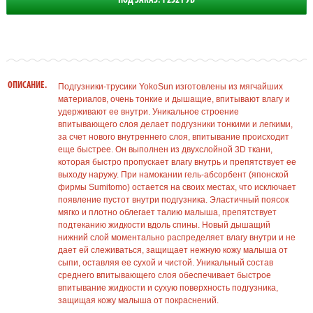
ПОД ЗАКАЗ: 1 252 РУБ
ОПИСАНИЕ.
Подгузники-трусики YokoSun изготовлены из мягчайших
материалов, очень тонкие и дышащие, впитывают влагу и
удерживают ее внутри. Уникальное строение
впитывающего слоя делает подгузники тонкими и легкими,
за счет нового внутреннего слоя, впитывание происходит
еще быстрее. Он выполнен из двухслойной 3D ткани,
которая быстро пропускает влагу внутрь и препятствует ее
выходу наружу. При намокании гель-абсорбент (японской
фирмы Sumitomo) остается на своих местах, что исключает
появление пустот внутри подгузника. Эластичный поясок
мягко и плотно облегает талию малыша, препятствует
подтеканию жидкости вдоль спины. Новый дышащий
нижний слой моментально распределяет влагу внутри и не
дает ей слеживаться, защищает нежную кожу малыша от
сыпи, оставляя ее сухой и чистой. Уникальный состав
среднего впитывающего слоя обеспечивает быстрое
впитывание жидкости и сухую поверхность подгузника,
защищая кожу малыша от покраснений.