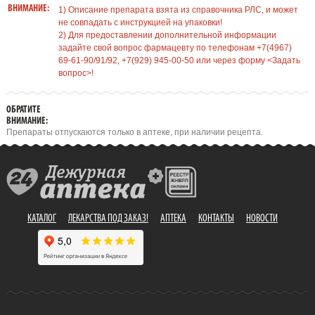
ВНИМАНИЕ:
1) Описание препарата взята из справочника РЛС, и может
не совпадать с инструкцией на упаковки!
2) Для предоставлении дополнительной информации
задайте свой вопрос фармацевту по телефонам +7(4967)
69-61-90/91/92, +7(929) 945-00-50 или через форму <Задать
вопрос>!
ОБРАТИТЕ
ВНИМАНИЕ:
Препараты отпускаются только в аптеке, при наличии рецепта.
КАТАЛОГ
ЛЕКАРСТВА ПОД ЗАКАЗ!
АПТЕКА
КОНТАКТЫ
НОВОСТИ