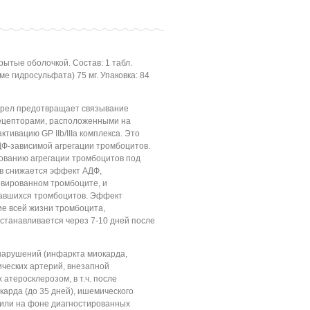
рытые оболочкой. Состав: 1 табл.
е гидросульфата) 75 мг. Упаковка: 84
огрел предотвращает связывание
ецепторами, расположенными на
ктивацию GP IIb/IIIa комплекса. Это
ДФ-зависимой агрегации тромбоцитов.
рованию агрегации тромбоцитов под
ов снижается эффект АДФ,
ивированном тромбоците, и
тавшихся тромбоцитов. Эффект
ие всей жизни тромбоцита,
станавливается через 7-10 дней после
арушений (инфаркта миокарда,
ческих артерий, внезапной
 атеросклерозом, в т.ч. после
арда (до 35 дней), ишемического
) или на фоне диагностированных