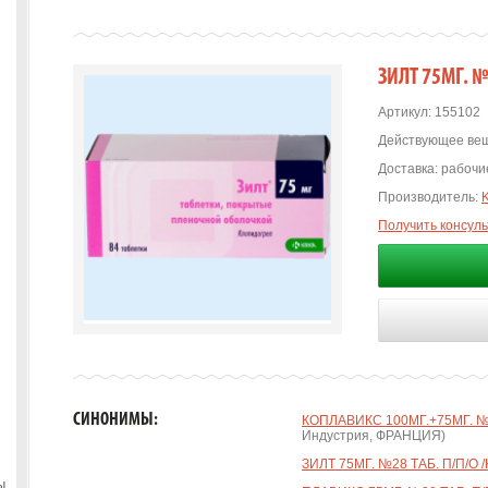
ЗИЛТ 75МГ. №
Артикул:
155102
Действующее вещ
Доставка:
рабочие
Производитель:
Получить консул
СИНОНИМЫ:
КОПЛАВИКС 100МГ.+75МГ. №2
Индустрия, ФРАНЦИЯ)
ЗИЛТ 75МГ. №28 ТАБ. П/П/О 
ы