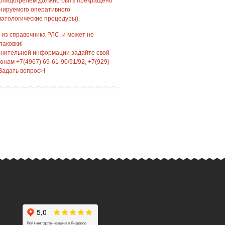
лопидогрелем должно быть прекращено
анируемого оперативного
матологические процедуры).
 из справочника РЛС, и может не
паковки!
лнительной информации задайте свой
нам +7(4967) 69-61-90/91/92, +7(929)
Задать вопрос>!