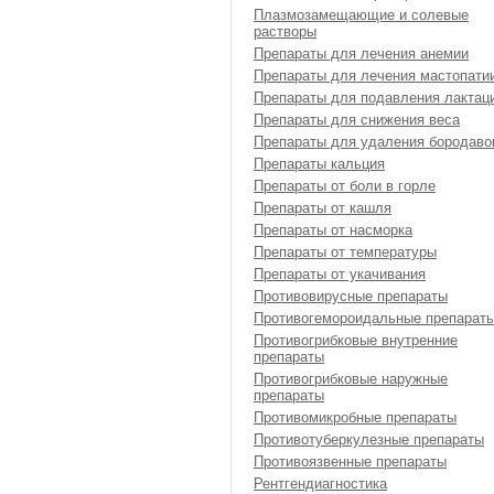
Плазмозамещающие и солевые
растворы
Препараты для лечения анемии
Препараты для лечения мастопати
Препараты для подавления лактац
Препараты для снижения веса
Препараты для удаления бородаво
Препараты кальция
Препараты от боли в горле
Препараты от кашля
Препараты от насморка
Препараты от температуры
Препараты от укачивания
Противовирусные препараты
Противогемороидальные препарат
Противогрибковые внутренние
препараты
Противогрибковые наружные
препараты
Противомикробные препараты
Противотуберкулезные препараты
Противоязвенные препараты
Рентгендиагностика