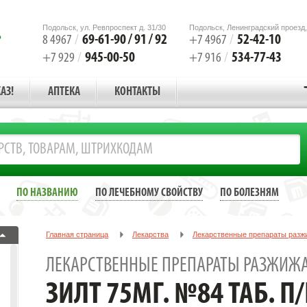
Подольск, ул. Ревпроспект д. 31/30
Подольск, Ленинградский проезд,
69-61-90 / 91 / 92
52-42-10
8 4967
/
+7 4967
/
945-00-50
534-77-43
+7 929
/
+7 916
/
АЗ!
АПТЕКА
КОНТАКТЫ
ПО НАЗВАНИЮ
ПО ЛЕЧЕБНОМУ СВОЙСТВУ
ПО БОЛЕЗНЯМ
Главная страница
Лекарства
Лекарственные препараты разж
ЗИЛТ 75МГ. №84 ТАБ. П/П/О /KRKA/
ЛЕКАРСТВЕННЫЕ ПРЕПАРАТЫ РАЗЖИЖ
ЗИЛТ 75МГ. №84 ТАБ. П/