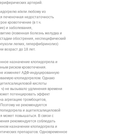
ериферических артерий.
пидогрелю и/или любому из
я печеночная недостаточность
рое кровотечение (в т.ч.
ие) и заболевания,
витию (язвенная болезнь желудка и
 стадии обострения, неспецифический
опухоли легких, гиперфибринолиз)
и возраст до 18 лет.
нное назначение клопидогрела и
нным риском кровотечения.
 не изменяет АДФ-индуцированную
ываемую клопидогрелом. Однако
цетилсалициловой кислоты
24 ч) не вызывало удлинения времени
 может потенцировать эффект
на агрегацию тромбоцитов,
 Поэтому не рекомендуется
лопидогрела и ацетилсалициловой
ния может повышаться. В связи с
чения рекомендуется соблюдать
нном назначении клопидогрела и
литических препаратов. Одновременное