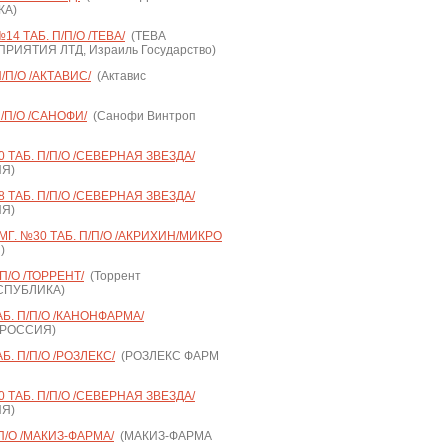
КА)
4 ТАБ. П/П/О /ТЕВА/
(ТЕВА
ИЯТИЯ ЛТД, Израиль Государство)
/П/О /АКТАВИС/
(Актавис
/П/О /САНОФИ/
(Санофи Винтроп
 ТАБ. П/П/О /СЕВЕРНАЯ ЗВЕЗДА/
ИЯ)
 ТАБ. П/П/О /СЕВЕРНАЯ ЗВЕЗДА/
ИЯ)
Г. №30 ТАБ. П/П/О /АКРИХИН/МИКРО
)
П/О /ТОРРЕНТ/
(Торрент
ЕСПУБЛИКА)
Б. П/П/О /КАНОНФАРМА/
 РОССИЯ)
. П/П/О /РОЗЛЕКС/
(РОЗЛЕКС ФАРМ
 ТАБ. П/П/О /СЕВЕРНАЯ ЗВЕЗДА/
ИЯ)
П/О /МАКИЗ-ФАРМА/
(МАКИЗ-ФАРМА