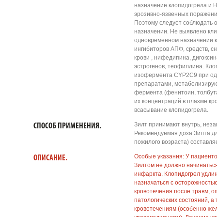
назначение клопидогрела и 
эрозивно-язвенных поражени
Поэтому следует соблюдать 
назначении. Не выявлено кли
одновременном назначении к
ингибиторов АПФ, средств, 
крови , нифедипина, дигокси
эстрогенов, теофиллина. Кло
изофермента CYР2C9 при од
препаратами, метаболизирую
фермента (фенитоин, толбут
их концентраций в плазме кр
всасывание клопидогрела.
Зилт принимают внутрь, неза
СПОСОБ ПРИМЕНЕНИЯ.
Рекомендуемая доза Зилта д
пожилого возраста) составляет
Особые указания: У пациент
ОПИСАНИЕ.
Зилтом не должно начинаться
инфаркта. Клопидогрел удлин
назначаться с осторожность
кровотечения после травм, о
патологических состояний, а
кровотечениям (особенно же