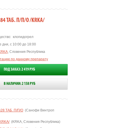
84 ТАБ. П/П/О /KRKA/
ество:
клопидогрел
 дни, с 10:00 до 18:00
KRKA
, Словения Республика
ьтацию по данному препарату
ПОД ЗАКАЗ: 2 419 РУБ
В НАЛИЧИИ: 2 158 РУБ
8 ТАБ. П/П/О
(Санофи Винтроп
/KRKA/
(KRKA, Словения Республика)