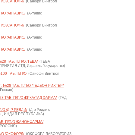
П/О /САНОФИ/
(Санофи Винтроп
П/О /АКТАВИС/
(Актавис
П/О /САНОФИ/
(Санофи Винтроп
П/О /АКТАВИС/
(Актавис
П/О /АКТАВИС/
(Актавис
8 ТАБ. П/П/О /ТЕВА/
(ТЕВА
ИЯТИЯ ЛТД, Израиль Государство)
00 ТАБ. П/П/О
(Санофи Винтроп
 №28 ТАБ. П/П/О /ГЕДЕОН РИХТЕР/
/Россия)
 ТАБ. П/П/О /КРКА/ТАД ФАРМА/
(ТАД
/О /Д-Р РЕДДИ/
(Д-р Редди с
Y's , ИНДИЯ РЕСПУБЛИКА)
Б. П/П/О /КАНОНФАРМА/
 РОССИЯ)
/О /ОКСФОРД/
(ОКСФОРД ЛАБОРАТОРИЗ