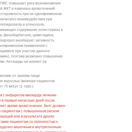
НПВС повышает риск возникновения
й ЖКТ и язвенных кровотечений.
осторожность при их одновременном
нического взаимодействия при
лопидогрела и атенолола,
снижающих содержание холестерина в
на, фенобарбитала, циметидина,
пидогрел ингибирует активность
новременном применении с
щимися при участии данного
амин), поэтому возможно повышение
ови. Антациды не влияют на
висимо от приема пищи.
ля взрослых (включая пациентов
 75 мг/сут (1 табл.).
ов с инфарктом миокарда лечение
 в первые несколько дней после
яет время кровотечения. Зилт должен
ю пациентам с повышенным риском
пераций или в результате других
 также пациентам со склонностью к
лудочно-кишечным и внутриглазным