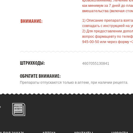
кровоизлияниям). Лечение к
как минимум за 7 дней до пл
вмешательства (включая сто
1) Описание препарата взята
ВНИМАНИЕ:
совпадать с инструкцией на у
2) Для предоставлении допо
вопрос фармацевту по телефо
945-00-50 или через форму <
ШТРИХКОДЫ:
4607055130841
ОБРАТИТЕ ВНИМАНИЕ:
Препараты отпускаются только в аптеке, при наличии рецепта.