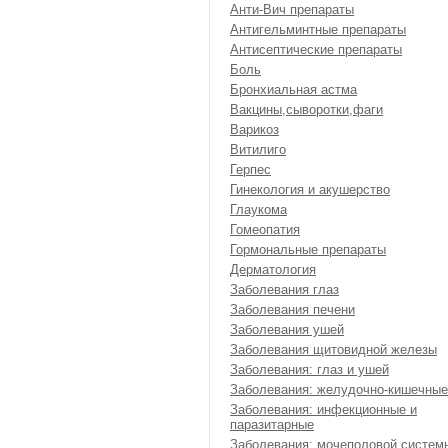
Анти-Вич препараты
Антигельминтные препараты
Антисептические препараты
Боль
Бронхиальная астма
Вакцины,сыворотки,фаги
Варикоз
Витилиго
Герпес
Гинекология и акушерство
Глаукома
Гомеопатия
Гормональные препараты
Дерматология
Заболевания глаз
Заболевания печени
Заболевания ушей
Заболевания щитовидной железы
Заболевания: глаз и ушей
Заболевания: желудочно-кишечные
Заболевания: инфекционные и
паразитарные
Заболевания: мочеполовой систем