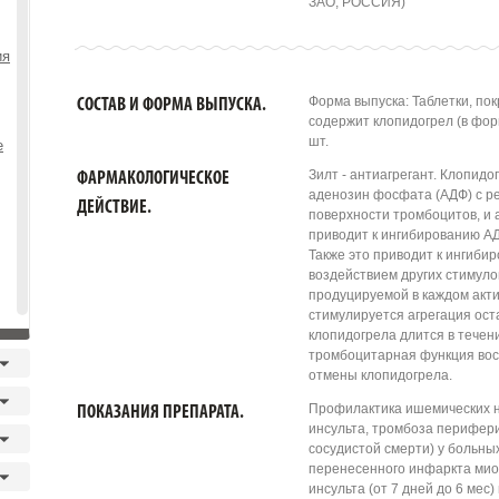
ЗАО, РОССИЯ)
ия
Форма выпуска: Таблетки, пок
СОСТАВ И ФОРМА ВЫПУСКА.
содержит клопидогрел (в форм
шт.
е
Зилт - антиагрегант. Клопид
ФАРМАКОЛОГИЧЕСКОЕ
аденозин фосфата (АДФ) с р
ДЕЙСТВИЕ.
поверхности тромбоцитов, и а
приводит к ингибированию А
Также это приводит к ингиби
воздействием других стимул
продуцируемой в каждом акт
стимулируется агрегация ос
клопидогрела длится в течен
тромбоцитарная функция вос
отмены клопидогрела.
Профилактика ишемических н
ПОКАЗАНИЯ ПРЕПАРАТА.
инсульта, тромбоза перифери
сосудистой смерти) у больных
перенесенного инфаркта миок
инсульта (от 7 дней до 6 мес