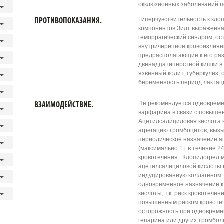
окклюзионных заболеваний п
Гиперчувствительность к кло
ПРОТИВОПОКАЗАНИЯ.
компонентов Зилт выраженна
геморрагический синдром, ост
внутричерепное кровоизлиян
предрасполагающие к его раз
двенадцатиперстной кишки в
язвенный колит, туберкулез, 
беременность период лактаци
Не рекомендуется одновреме
ВЗАИМОДЕЙСТВИЕ.
варфарина в связи с повыше
Ацетилсалициловая кислота
агрегацию тромбоцитов, выз
периодическое назначение а
(максимально 1 г в течение 
кровотечения . Клопидогрел
ацетилсалициловой кислоты 
индуцированную коллагеном.
одновременное назначение к
кислоты, т.к. риск кровотече
повышенным риском кровоте
осторожность при одновреме
гепарина или других тромбо