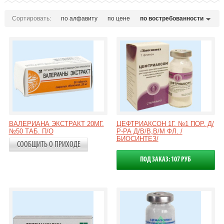
Сортировать:
по алфавиту
по цене
по востребованности
ВАЛЕРИАНА ЭКСТРАКТ 20МГ.
ЦЕФТРИАКСОН 1Г. №1 ПОР. Д/
№50 ТАБ. П/О
Р-РА Д/В/В,В/М ФЛ. /
БИОСИНТЕЗ/
СООБЩИТЬ О ПРИХОДЕ
ПОД ЗАКАЗ: 107 РУБ