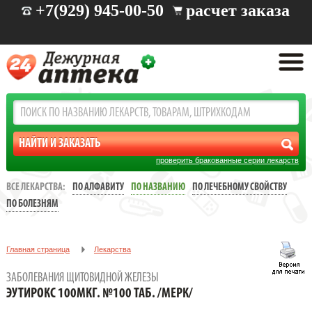
+7(929) 945-00-50
расчет заказа
проверить бракованные серии лекарств
ВСЕ ЛЕКАРСТВА:
ПО АЛФАВИТУ
ПО НАЗВАНИЮ
ПО ЛЕЧЕБНОМУ СВОЙСТВУ
ПО БОЛЕЗНЯМ
Главная страница
Лекарства
Заболевания щитовидной железы
ЗАБОЛЕВАНИЯ ЩИТОВИДНОЙ ЖЕЛЕЗЫ
ЭУТИРОКС 100МКГ. №100 ТАБ. /МЕРК/
ЭУТИРОКС 100МКГ. №100 ТАБ. /МЕРК/