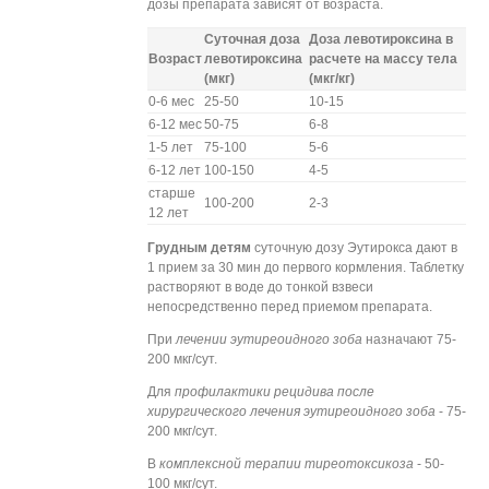
дозы препарата зависят от возраста.
Суточная доза
Доза левотироксина в
Возраст
левотироксина
расчете на массу тела
(мкг)
(мкг/кг)
0-6 мес
25-50
10-15
6-12 мес
50-75
6-8
1-5 лет
75-100
5-6
6-12 лет
100-150
4-5
старше
100-200
2-3
12 лет
Грудным детям
суточную дозу Эутирокса дают в
1 прием за 30 мин до первого кормления. Таблетку
растворяют в воде до тонкой взвеси
непосредственно перед приемом препарата.
При
лечении эутиреоидного зоба
назначают 75-
200 мкг/сут.
Для
профилактики рецидива после
хирургического лечения эутиреоидного зоба
- 75-
200 мкг/сут.
В
комплексной терапии тиреотоксикоза
- 50-
100 мкг/сут.