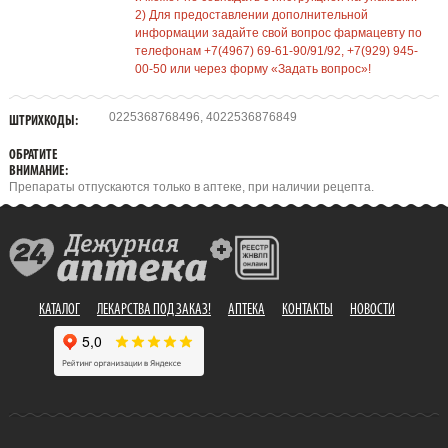
2) Для предоставлении дополнительной
информации задайте свой вопрос фармацевту по
телефонам +7(4967) 69-61-90/91/92, +7(929) 945-
00-50 или через форму «Задать вопрос»!
0225368768496, 4022536876849
ШТРИХКОДЫ:
ОБРАТИТЕ
ВНИМАНИЕ:
Препараты отпускаются только в аптеке, при наличии рецепта.
КАТАЛОГ
ЛЕКАРСТВА ПОД ЗАКАЗ!
АПТЕКА
КОНТАКТЫ
НОВОСТИ