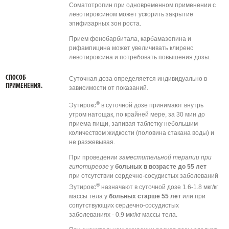
Соматотропин при одновременном применении с
левотироксином может ускорить закрытие
эпифизарных зон роста.
Прием фенобарбитала, карбамазепина и
рифампицина может увеличивать клиренс
левотироксина и потребовать повышения дозы.
СПОСОБ
Суточная доза определяется индивидуально в
ПРИМЕНЕНИЯ.
зависимости от показаний.
®
Эутирокс
в суточной дозе принимают внутрь
утром натощак, по крайней мере, за 30 мин до
приема пищи, запивая таблетку небольшим
количеством жидкости (половина стакана воды) и
не разжевывая.
При проведении
заместительной терапии при
гипотиреозе
у
больных в возрасте до 55 лет
при отсутствии сердечно-сосудистых заболеваний
®
Эутирокс
назначают в суточной дозе 1.6-1.8 мкг/кг
массы тела у
больных старше 55 лет
или при
сопутствующих сердечно-сосудистых
заболеваниях - 0.9 мкг/кг массы тела.