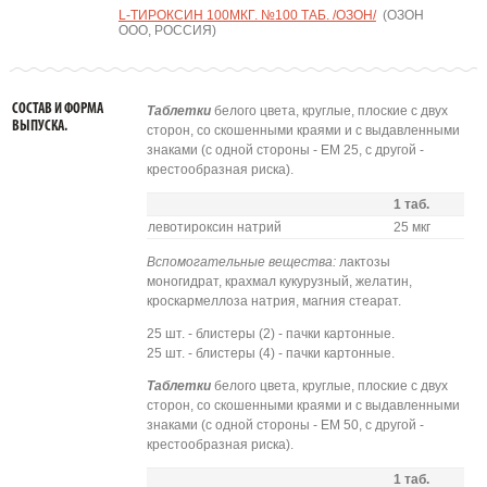
L-ТИРОКСИН 100МКГ. №100 ТАБ. /ОЗОН/
(ОЗОН
ООО, РОССИЯ)
СОСТАВ И ФОРМА
Таблетки
белого цвета, круглые, плоские с двух
ВЫПУСКА.
сторон, со скошенными краями и с выдавленными
знаками (с одной стороны - ЕМ 25, с другой -
крестообразная риска).
1 таб.
левотироксин натрий
25 мкг
Вспомогательные вещества:
лактозы
моногидрат, крахмал кукурузный, желатин,
кроскармеллоза натрия, магния стеарат.
25 шт. - блистеры (2) - пачки картонные.
25 шт. - блистеры (4) - пачки картонные.
Таблетки
белого цвета, круглые, плоские с двух
сторон, со скошенными краями и с выдавленными
знаками (с одной стороны - ЕМ 50, с другой -
крестообразная риска).
1 таб.