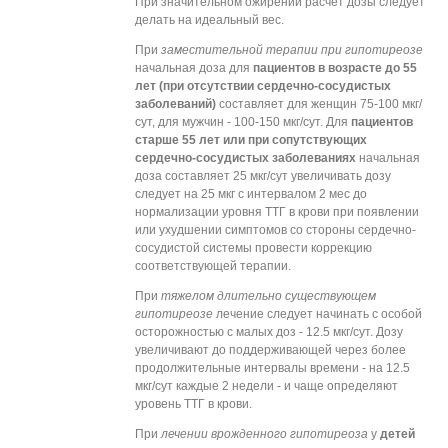
При значительном ожирении расчет дозы следует
делать на идеальный вес.
При
заместительной терапии при гипотиреозе
начальная доза для
пациентов в возрасте до 55
лет (при отсутствии сердечно-сосудистых
заболеваний)
составляет для женщин 75-100 мкг/
сут, для мужчин - 100-150 мкг/сут. Для
пациентов
старше 55 лет или при сопутствующих
сердечно-сосудистых заболеваниях
начальная
доза составляет 25 мкг/сут увеличивать дозу
следует на 25 мкг с интервалом 2 мес до
нормализации уровня ТТГ в крови при появлении
или ухудшении симптомов со стороны сердечно-
сосудистой системы провести коррекцию
соответствующей терапии.
При
тяжелом длительно существующем
гипотиреозе
лечение следует начинать с особой
осторожностью с малых доз - 12.5 мкг/сут. Дозу
увеличивают до поддерживающей через более
продолжительные интервалы времени - на 12.5
мкг/сут каждые 2 недели - и чаще определяют
уровень ТТГ в крови.
При
лечении врожденного гипотиреоза
у
детей