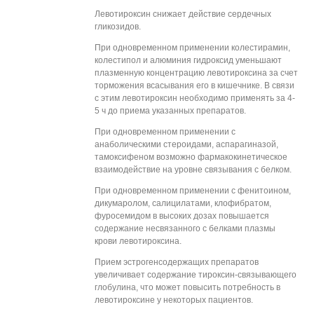
Левотироксин снижает действие сердечных
гликозидов.
При одновременном применении колестирамин,
колестипол и алюминия гидроксид уменьшают
плазменную концентрацию левотироксина за счет
торможения всасывания его в кишечнике. В связи
с этим левотироксин необходимо применять за 4-
5 ч до приема указанных препаратов.
При одновременном применении с
анаболическими стероидами, аспарагиназой,
тамоксифеном возможно фармакокинетическое
взаимодействие на уровне связывания с белком.
При одновременном применении с фенитоином,
дикумаролом, салицилатами, клофибратом,
фуросемидом в высоких дозах повышается
содержание несвязанного с белками плазмы
крови левотироксина.
Прием эстрогенсодержащих препаратов
увеличивает содержание тироксин-связывающего
глобулина, что может повысить потребность в
левотироксине у некоторых пациентов.