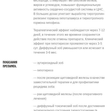
кислороде, стимулирует метаболизм белков,
жиров и углеводов, повышает функциональную
активность сердечно-сосудистой системы и ЦНС.
В больших дозах угнетает выработку тиротропин-
рилизинг гормона гипоталамуса и тиреотропного
гормона гипофиза.
Терапевтический эффект наблюдается через 7-12
дней, в течение этого же времени сохраняется
действие после отмены препарата. Клинический
эффект при гипотиреозе проявляется через 3-5
сут. Диффузный зоб уменьшается или исчезает в
течение 3-6 мес.
ПОКАЗАНИЯ
— эутиреоидный зоб
ПРЕПАРАТА.
— гипотиреоз
— после резекции щитовидной железы в качестве
заместительной терапии и для профилактики
рецидива зоба
— рак щитовидной железы (после оперативного
лечения)
— диффузный токсический зоб после достижения
эутиреоидного состояния тиреостатиками (в