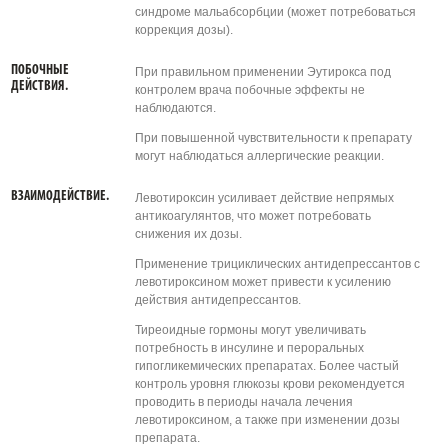
синдроме мальабсорбции (может потребоваться
коррекция дозы).
ПОБОЧНЫЕ
При правильном применении Эутирокса под
ДЕЙСТВИЯ.
контролем врача побочные эффекты не
наблюдаются.
При повышенной чувствительности к препарату
могут наблюдаться аллергические реакции.
ВЗАИМОДЕЙСТВИЕ.
Левотироксин усиливает действие непрямых
антикоагулянтов, что может потребовать
снижения их дозы.
Применение трициклических антидепрессантов с
левотироксином может привести к усилению
действия антидепрессантов.
Тиреоидные гормоны могут увеличивать
потребность в инсулине и пероральных
гипогликемических препаратах. Более частый
контроль уровня глюкозы крови рекомендуется
проводить в периоды начала лечения
левотироксином, а также при изменении дозы
препарата.