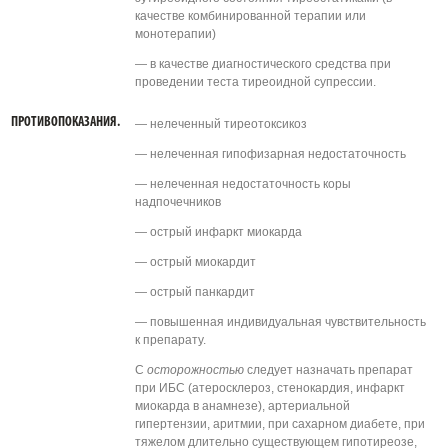
качестве комбинированной терапии или
монотерапии)
— в качестве диагностического средства при
проведении теста тиреоидной супрессии.
ПРОТИВОПОКАЗАНИЯ.
— нелеченный тиреотоксикоз
— нелеченная гипофизарная недостаточность
— нелеченная недостаточность коры
надпочечников
— острый инфаркт миокарда
— острый миокардит
— острый панкардит
— повышенная индивидуальная чувствительность
к препарату.
С
осторожностью
следует назначать препарат
при ИБС (атеросклероз, стенокардия, инфаркт
миокарда в анамнезе), артериальной
гипертензии, аритмии, при сахарном диабете, при
тяжелом длительно существующем гипотиреозе,