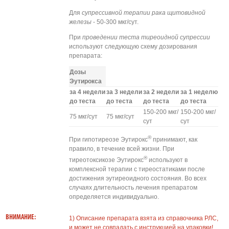
Для
супрессивной терапии рака щитовидной
железы
- 50-300 мкг/сут.
При
проведении теста тиреоидной супрессии
используют следующую схему дозирования
препарата:
Дозы
Эутирокса
за 4 недели
за 3 недели
за 2 недели
за 1 неделю
до теста
до теста
до теста
до теста
150-200 мкг/
150-200 мкг/
75 мкг/сут
75 мкг/сут
сут
сут
®
При гипотиреозе Эутирокс
принимают, как
правило, в течение всей жизни. При
®
тиреотоксикозе Эутирокс
используют в
комплексной терапии с тиреостатиками после
достижения эутиреоидного состояния. Во всех
случаях длительность лечения препаратом
определяется индивидуально.
ВНИМАНИЕ:
1) Описание препарата взята из справочника РЛС,
и может не совпадать с инструкцией на упаковки!