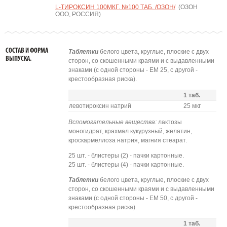
L-ТИРОКСИН 100МКГ. №100 ТАБ. /ОЗОН/
(ОЗОН
ООО, РОССИЯ)
СОСТАВ И ФОРМА
Таблетки
белого цвета, круглые, плоские с двух
ВЫПУСКА.
сторон, со скошенными краями и с выдавленными
знаками (с одной стороны - ЕМ 25, с другой -
крестообразная риска).
1 таб.
левотироксин натрий
25 мкг
Вспомогательные вещества:
лактозы
моногидрат, крахмал кукурузный, желатин,
кроскармеллоза натрия, магния стеарат.
25 шт. - блистеры (2) - пачки картонные.
25 шт. - блистеры (4) - пачки картонные.
Таблетки
белого цвета, круглые, плоские с двух
сторон, со скошенными краями и с выдавленными
знаками (с одной стороны - ЕМ 50, с другой -
крестообразная риска).
1 таб.