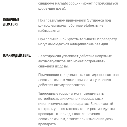
синдроме мальабсорбции (может потребоваться
коррекция дозы).
ПОБОЧНЫЕ
При правильном применении Эутирокса под
ДЕЙСТВИЯ.
контролем врача побочные эффекты не
наблюдаются.
При повышенной чувствительности к препарату
могут наблюдаться аллергические реакции.
ВЗАИМОДЕЙСТВИЕ.
Левотироксин усиливает действие непрямых
антикоагулянтов, что может потребовать
снижения их дозы.
Применение трициклических антидепрессантов с
левотироксином может привести к усилению
действия антидепрессантов.
Тиреоидные гормоны могут увеличивать
потребность в инсулине и пероральных
гипогликемических препаратах. Более частый
контроль уровня глюкозы крови рекомендуется
проводить в периоды начала лечения
левотироксином, а также при изменении дозы
препарата.