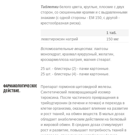
Таблетки
белого цвета, круглые, плоские с двух
сторон, со скошенными краями и с выдавленными
знаками (с одной стороны - ЕМ 150, с другой -
крестообразная риска).
1 таб.
левотироксин натрий
150 мкг
Вспомогательные вещества:
лактозы
моногидрат, крахмал кукурузный, желатин,
кроскармеллоза натрия, магния стеарат.
25 шт. - блистеры (2) - пачки картонные.
25 шт. - блистеры (4) - пачки картонные.
ФАРМАКОЛОГИЧЕСКОЕ
Препарат гормонов щитовидной железы.
ДЕЙСТВИЕ.
Синтетический левовращающий изомер
тироксина. После частичного превращения в
трийодтиронин (в печени и почках) и перехода в
клетки организма, оказывает влияние на развитие
и рост тканей, на обмен веществ. В малых дозах
обладает анаболическим действием на белковый
и жировой обмен. В средних дозах стимулирует
рост и развитие, повышает потребность тканей в