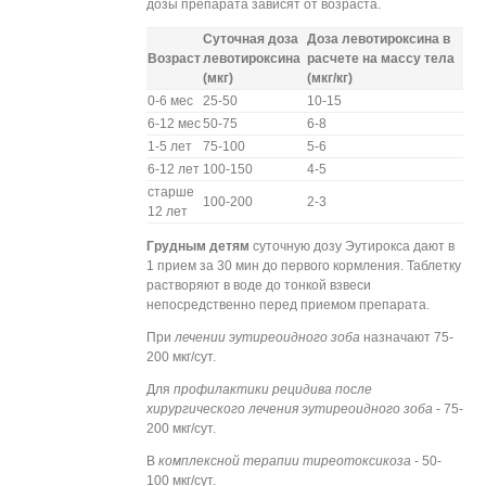
дозы препарата зависят от возраста.
Суточная доза
Доза левотироксина в
Возраст
левотироксина
расчете на массу тела
(мкг)
(мкг/кг)
0-6 мес
25-50
10-15
6-12 мес
50-75
6-8
1-5 лет
75-100
5-6
6-12 лет
100-150
4-5
старше
100-200
2-3
12 лет
Грудным детям
суточную дозу Эутирокса дают в
1 прием за 30 мин до первого кормления. Таблетку
растворяют в воде до тонкой взвеси
непосредственно перед приемом препарата.
При
лечении эутиреоидного зоба
назначают 75-
200 мкг/сут.
Для
профилактики рецидива после
хирургического лечения эутиреоидного зоба
- 75-
200 мкг/сут.
В
комплексной терапии тиреотоксикоза
- 50-
100 мкг/сут.