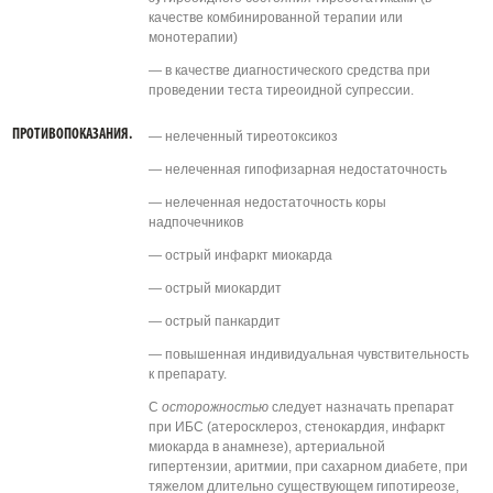
качестве комбинированной терапии или
монотерапии)
— в качестве диагностического средства при
проведении теста тиреоидной супрессии.
ПРОТИВОПОКАЗАНИЯ.
— нелеченный тиреотоксикоз
— нелеченная гипофизарная недостаточность
— нелеченная недостаточность коры
надпочечников
— острый инфаркт миокарда
— острый миокардит
— острый панкардит
— повышенная индивидуальная чувствительность
к препарату.
С
осторожностью
следует назначать препарат
при ИБС (атеросклероз, стенокардия, инфаркт
миокарда в анамнезе), артериальной
гипертензии, аритмии, при сахарном диабете, при
тяжелом длительно существующем гипотиреозе,