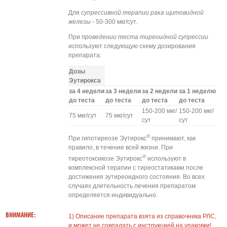
Для
супрессивной терапии рака щитовидной
железы
- 50-300 мкг/сут.
При
проведении теста тиреоидной супрессии
используют следующую схему дозирования
препарата:
Дозы
Эутирокса
за 4 недели
за 3 недели
за 2 недели
за 1 неделю
до теста
до теста
до теста
до теста
150-200 мкг/
150-200 мкг/
75 мкг/сут
75 мкг/сут
сут
сут
®
При гипотиреозе Эутирокс
принимают, как
правило, в течение всей жизни. При
®
тиреотоксикозе Эутирокс
используют в
комплексной терапии с тиреостатиками после
достижения эутиреоидного состояния. Во всех
случаях длительность лечения препаратом
определяется индивидуально.
ВНИМАНИЕ:
1) Описание препарата взята из справочника РЛС,
и может не совпадать с инструкцией на упаковки!