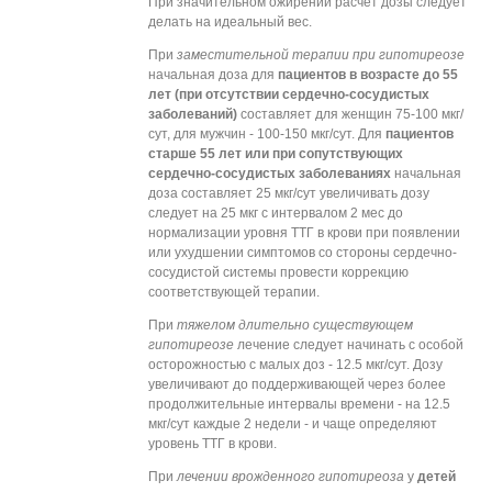
При значительном ожирении расчет дозы следует
делать на идеальный вес.
При
заместительной терапии при гипотиреозе
начальная доза для
пациентов в возрасте до 55
лет (при отсутствии сердечно-сосудистых
заболеваний)
составляет для женщин 75-100 мкг/
сут, для мужчин - 100-150 мкг/сут. Для
пациентов
старше 55 лет или при сопутствующих
сердечно-сосудистых заболеваниях
начальная
доза составляет 25 мкг/сут увеличивать дозу
следует на 25 мкг с интервалом 2 мес до
нормализации уровня ТТГ в крови при появлении
или ухудшении симптомов со стороны сердечно-
сосудистой системы провести коррекцию
соответствующей терапии.
При
тяжелом длительно существующем
гипотиреозе
лечение следует начинать с особой
осторожностью с малых доз - 12.5 мкг/сут. Дозу
увеличивают до поддерживающей через более
продолжительные интервалы времени - на 12.5
мкг/сут каждые 2 недели - и чаще определяют
уровень ТТГ в крови.
При
лечении врожденного гипотиреоза
у
детей