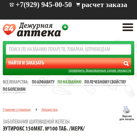
+7(929) 945-00-50
расчет заказа
проверить бракованные серии лекарств
ВСЕ ЛЕКАРСТВА:
ПО АЛФАВИТУ
ПО НАЗВАНИЮ
ПО ЛЕЧЕБНОМУ СВОЙСТВУ
ПО БОЛЕЗНЯМ
Главная страница
Лекарства
Заболевания щитовидной железы
ЗАБОЛЕВАНИЯ ЩИТОВИДНОЙ ЖЕЛЕЗЫ
ЭУТИРОКС 150МКГ. №100 ТАБ. /МЕРК/
ЭУТИРОКС 150МКГ. №100 ТАБ. /МЕРК/