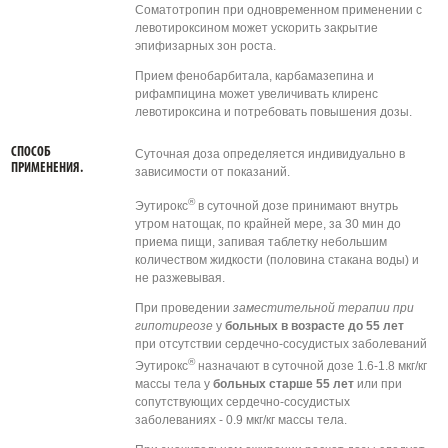
Соматотропин при одновременном применении с
левотироксином может ускорить закрытие
эпифизарных зон роста.
Прием фенобарбитала, карбамазепина и
рифампицина может увеличивать клиренс
левотироксина и потребовать повышения дозы.
СПОСОБ
Суточная доза определяется индивидуально в
ПРИМЕНЕНИЯ.
зависимости от показаний.
®
Эутирокс
в суточной дозе принимают внутрь
утром натощак, по крайней мере, за 30 мин до
приема пищи, запивая таблетку небольшим
количеством жидкости (половина стакана воды) и
не разжевывая.
При проведении
заместительной терапии при
гипотиреозе
у
больных в возрасте до 55 лет
при отсутствии сердечно-сосудистых заболеваний
®
Эутирокс
назначают в суточной дозе 1.6-1.8 мкг/кг
массы тела у
больных старше 55 лет
или при
сопутствующих сердечно-сосудистых
заболеваниях - 0.9 мкг/кг массы тела.