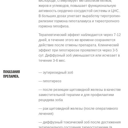
кислороде, стимулирует метаболизм белков,
жиров и углеводов, повышает функциональную
активность сердечно-сосудистой системы и ЦНС.
В больших дозах угнетает выработку тиротропин-
рилизинг гормона гипоталамуса и тиреотропного
гормона гипофиза.
Терапевтический эффект наблюдается через 7-12
дней, в течение этого же времени сохраняется
действие после отмены препарата. Клинический
эффект при гипотиреозе проявляется через 3-5
сут. Диффузный зоб уменьшается или исчезает в
течение 3-6 мес.
ПОКАЗАНИЯ
— эутиреоидный зоб
ПРЕПАРАТА.
— гипотиреоз
— после резекции щитовидной железы в качестве
заместительной терапии и для профилактики
рецидива зоба
— рак щитовидной железы (после оперативного
лечения)
— диффузный токсический зоб после достижения
эутиреоидного состояния тиреостатиками (в