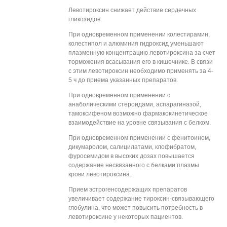
Левотироксин снижает действие сердечных
гликозидов.
При одновременном применении колестирамин,
колестипол и алюминия гидроксид уменьшают
плазменную концентрацию левотироксина за счет
торможения всасывания его в кишечнике. В связи
с этим левотироксин необходимо применять за 4-
5 ч до приема указанных препаратов.
При одновременном применении с
анаболическими стероидами, аспарагиназой,
тамоксифеном возможно фармакокинетическое
взаимодействие на уровне связывания с белком.
При одновременном применении с фенитоином,
дикумаролом, салицилатами, клофибратом,
фуросемидом в высоких дозах повышается
содержание несвязанного с белками плазмы
крови левотироксина.
Прием эстрогенсодержащих препаратов
увеличивает содержание тироксин-связывающего
глобулина, что может повысить потребность в
левотироксине у некоторых пациентов.