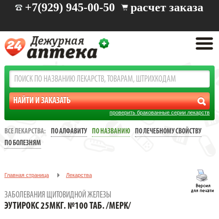
+7(929) 945-00-50
расчет заказа
проверить бракованные серии лекарств
ВСЕ ЛЕКАРСТВА:
ПО АЛФАВИТУ
ПО НАЗВАНИЮ
ПО ЛЕЧЕБНОМУ СВОЙСТВУ
ПО БОЛЕЗНЯМ
Главная страница
Лекарства
Заболевания щитовидной железы
ЗАБОЛЕВАНИЯ ЩИТОВИДНОЙ ЖЕЛЕЗЫ
ЭУТИРОКС 25МКГ. №100 ТАБ. /МЕРК/
ЭУТИРОКС 25МКГ. №100 ТАБ. /МЕРК/