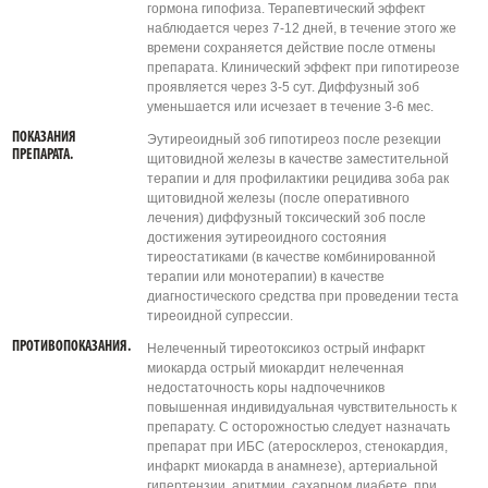
гормона гипофиза. Терапевтический эффект
наблюдается через 7-12 дней, в течение этого же
времени сохраняется действие после отмены
препарата. Клинический эффект при гипотиреозе
проявляется через 3-5 сут. Диффузный зоб
уменьшается или исчезает в течение 3-6 мес.
ПОКАЗАНИЯ
Эутиреоидный зоб гипотиреоз после резекции
ПРЕПАРАТА.
щитовидной железы в качестве заместительной
терапии и для профилактики рецидива зоба рак
щитовидной железы (после оперативного
лечения) диффузный токсический зоб после
достижения эутиреоидного состояния
тиреостатиками (в качестве комбинированной
терапии или монотерапии) в качестве
диагностического средства при проведении теста
тиреоидной супрессии.
ПРОТИВОПОКАЗАНИЯ.
Нелеченный тиреотоксикоз острый инфаркт
миокарда острый миокардит нелеченная
недостаточность коры надпочечников
повышенная индивидуальная чувствительность к
препарату. С осторожностью следует назначать
препарат при ИБС (атеросклероз, стенокардия,
инфаркт миокарда в анамнезе), артериальной
гипертензии, аритмии, сахарном диабете, при