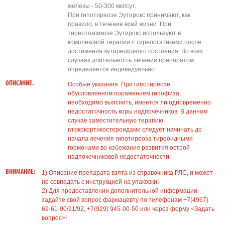
железы - 50-300 мкг/сут.
При гипотиреозе Эутирокс принимают, как
правило, в течение всей жизни. При
тиреотоксикозе Эутирокс используют в
комплексной терапии с тиреостатиками после
достижения эутиреоидного состояния. Во всех
случаях длительность лечения препаратом
определяется индивидуально.
ОПИСАНИЕ.
Особые указания: При гипотиреозе,
обусловленном поражением гипофиза,
необходимо выяснить, имеется ли одновременно
недостаточность коры надпочечников. В данном
случае заместительную терапию
глюкокортикостероидами следует начинать до
начала лечения гипотиреоза тиреоидными
гормонами во избежание развития острой
надпочечниковой недостаточности.
ВНИМАНИЕ:
1) Описание препарата взята из справочника РЛС, и может
не совпадать с инструкцией на упаковки!
2) Для предоставлении дополнительной информации
задайте свой вопрос фармацевту по телефонам +7(4967)
69-61-90/91/92, +7(929) 945-00-50 или через форму <Задать
вопрос>!