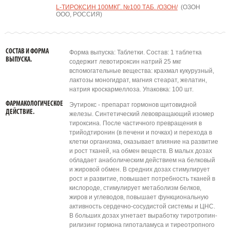
L-ТИРОКСИН 100МКГ. №100 ТАБ. /ОЗОН/
(ОЗОН
ООО, РОССИЯ)
СОСТАВ И ФОРМА
Форма выпуска: Таблетки. Состав: 1 таблетка
ВЫПУСКА.
содержит левотироксин натрий 25 мкг
вспомогательные вещества: крахмал кукурузный,
лактозы моногидрат, магния стеарат, желатин,
натрия кроскармеллоза. Упаковка: 100 шт.
ФАРМАКОЛОГИЧЕСКОЕ
Эутирокс - препарат гормонов щитовидной
ДЕЙСТВИЕ.
железы. Синтетический левовращающий изомер
тироксина. После частичного превращения в
трийодтиронин (в печени и почках) и перехода в
клетки организма, оказывает влияние на развитие
и рост тканей, на обмен веществ. В малых дозах
обладает анаболическим действием на белковый
и жировой обмен. В средних дозах стимулирует
рост и развитие, повышает потребность тканей в
кислороде, стимулирует метаболизм белков,
жиров и углеводов, повышает функциональную
активность сердечно-сосудистой системы и ЦНС.
В больших дозах угнетает выработку тиротропин-
рилизинг гормона гипоталамуса и тиреотропного