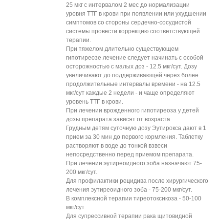
25 мкг с интервалом 2 мес до нормализации
уровня ТТГ в крови при появлении или ухудшении
симптомов со стороны сердечно-сосудистой
системы провести коррекцию соответствующей
терапии.
При тяжелом длительно существующем
гипотиреозе лечение следует начинать с особой
осторожностью с малых доз - 12.5 мкг/сут. Дозу
увеличивают до поддерживающей через более
продолжительные интервалы времени - на 12.5
мкг/сут каждые 2 недели - и чаще определяют
уровень ТТГ в крови.
При лечении врожденного гипотиреоза у детей
дозы препарата зависят от возраста.
Грудным детям суточную дозу Эутирокса дают в 1
прием за 30 мин до первого кормления. Таблетку
растворяют в воде до тонкой взвеси
непосредственно перед приемом препарата.
При лечении эутиреоидного зоба назначают 75-
200 мкг/сут.
Для профилактики рецидива после хирургического
лечения эутиреоидного зоба - 75-200 мкг/сут.
В комплексной терапии тиреотоксикоза - 50-100
мкг/сут.
Для супрессивной терапии рака щитовидной