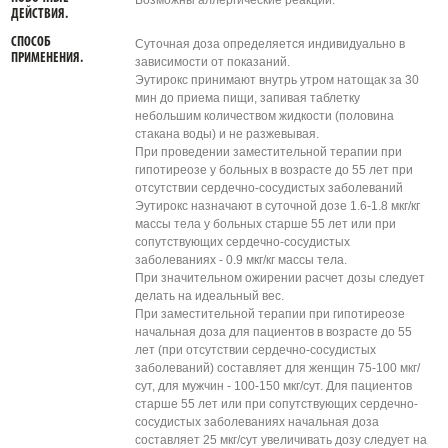
Возможны аллергические реакции.
ДЕЙСТВИЯ.
СПОСОБ
Суточная доза определяется индивидуально в
ПРИМЕНЕНИЯ.
зависимости от показаний.
Эутирокс принимают внутрь утром натощак за 30
мин до приема пищи, запивая таблетку
небольшим количеством жидкости (половина
стакана воды) и не разжевывая.
При проведении заместительной терапии при
гипотиреозе у больных в возрасте до 55 лет при
отсутствии сердечно-сосудистых заболеваний
Эутирокс назначают в суточной дозе 1.6-1.8 мкг/кг
массы тела у больных старше 55 лет или при
сопутствующих сердечно-сосудистых
заболеваниях - 0.9 мкг/кг массы тела.
При значительном ожирении расчет дозы следует
делать на идеальный вес.
При заместительной терапии при гипотиреозе
начальная доза для пациентов в возрасте до 55
лет (при отсутствии сердечно-сосудистых
заболеваний) составляет для женщин 75-100 мкг/
сут, для мужчин - 100-150 мкг/сут. Для пациентов
старше 55 лет или при сопутствующих сердечно-
сосудистых заболеваниях начальная доза
составляет 25 мкг/сут увеличивать дозу следует на