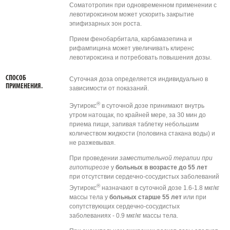
Соматотропин при одновременном применении с
левотироксином может ускорить закрытие
эпифизарных зон роста.
Прием фенобарбитала, карбамазепина и
рифампицина может увеличивать клиренс
левотироксина и потребовать повышения дозы.
СПОСОБ
Суточная доза определяется индивидуально в
ПРИМЕНЕНИЯ.
зависимости от показаний.
®
Эутирокс
в суточной дозе принимают внутрь
утром натощак, по крайней мере, за 30 мин до
приема пищи, запивая таблетку небольшим
количеством жидкости (половина стакана воды) и
не разжевывая.
При проведении
заместительной терапии при
гипотиреозе
у
больных в возрасте до 55 лет
при отсутствии сердечно-сосудистых заболеваний
®
Эутирокс
назначают в суточной дозе 1.6-1.8 мкг/кг
массы тела у
больных старше 55 лет
или при
сопутствующих сердечно-сосудистых
заболеваниях - 0.9 мкг/кг массы тела.