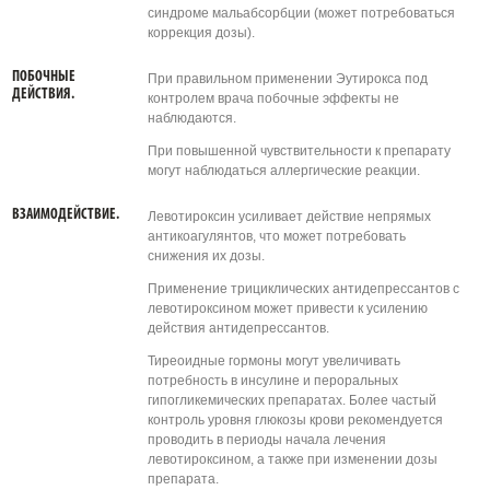
синдроме мальабсорбции (может потребоваться
коррекция дозы).
ПОБОЧНЫЕ
При правильном применении Эутирокса под
ДЕЙСТВИЯ.
контролем врача побочные эффекты не
наблюдаются.
При повышенной чувствительности к препарату
могут наблюдаться аллергические реакции.
ВЗАИМОДЕЙСТВИЕ.
Левотироксин усиливает действие непрямых
антикоагулянтов, что может потребовать
снижения их дозы.
Применение трициклических антидепрессантов с
левотироксином может привести к усилению
действия антидепрессантов.
Тиреоидные гормоны могут увеличивать
потребность в инсулине и пероральных
гипогликемических препаратах. Более частый
контроль уровня глюкозы крови рекомендуется
проводить в периоды начала лечения
левотироксином, а также при изменении дозы
препарата.