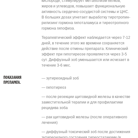
кислороде, стимулирует метаболизм белков,
жиров и углеводов, повышает функциональную
активность сердечно-сосудистой системы и ЦНС.
В больших дозах угнетает выработку тиротропин-
рилизинг гормона гипоталамуса и тиреотропного
гормона гипофиза.
Терапевтический эффект наблюдается через 7-12
дней, в течение этого же времени сохраняется
действие после отмены препарата. Клинический
эффект при гипотиреозе проявляется через 3-5
сут. Диффузный зоб уменьшается или исчезает в
течение 3-6 мес.
ПОКАЗАНИЯ
— эутиреоидный зоб
ПРЕПАРАТА.
— гипотиреоз
— после резекции щитовидной железы в качестве
заместительной терапии и для профилактики
рецидива зоба
— рак щитовидной железы (после оперативного
лечения)
— диффузный токсический зоб после достижения
эутиреоидного состояния тиреостатиками (в