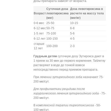
дозы препарата зависят от возраста.
Суточная доза
Доза левотироксина в
Возраст
левотироксина
расчете на массу тела
(мкг)
(мкг/кг)
0-6 мес
25-50
10-15
6-12 мес
50-75
6-8
1-5 лет
75-100
5-6
6-12 лет
100-150
4-5
старше
100-200
2-3
12 лет
Грудным детям
суточную дозу Эутирокса дают в
1 прием за 30 мин до первого кормления. Таблетку
растворяют в воде до тонкой взвеси
непосредственно перед приемом препарата.
При
лечении эутиреоидного зоба
назначают 75-
200 мкг/сут.
Для
профилактики рецидива после
хирургического лечения эутиреоидного зоба
- 75-
200 мкг/сут.
В
комплексной терапии тиреотоксикоза
- 50-
100 мкг/сут.