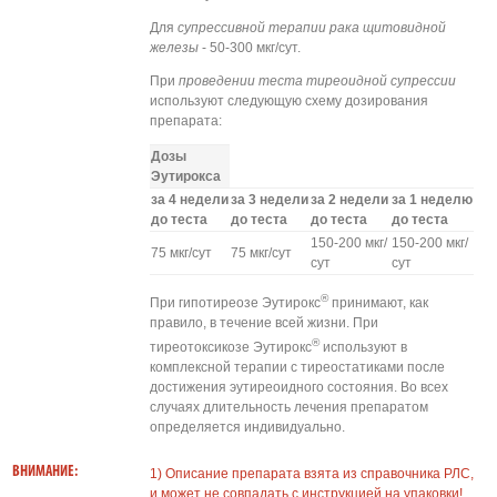
Для
супрессивной терапии рака щитовидной
железы
- 50-300 мкг/сут.
При
проведении теста тиреоидной супрессии
используют следующую схему дозирования
препарата:
Дозы
Эутирокса
за 4 недели
за 3 недели
за 2 недели
за 1 неделю
до теста
до теста
до теста
до теста
150-200 мкг/
150-200 мкг/
75 мкг/сут
75 мкг/сут
сут
сут
®
При гипотиреозе Эутирокс
принимают, как
правило, в течение всей жизни. При
®
тиреотоксикозе Эутирокс
используют в
комплексной терапии с тиреостатиками после
достижения эутиреоидного состояния. Во всех
случаях длительность лечения препаратом
определяется индивидуально.
ВНИМАНИЕ:
1) Описание препарата взята из справочника РЛС,
и может не совпадать с инструкцией на упаковки!