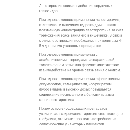
Левотироксин снижает действие сердечных
гликозидов.
При одновременном применении колестирамин,
колестипол и алюминия гидроксид уменьшают
плазменную концентрацию левотироксина за счет
торможения всасывания его в кишечнике. В связи
с этим левотироксин необходимо применять за 4-
5 ч до приема указанных препаратов.
При одновременном применении с
анаболическими стероидами, аспарагиназой,
тамоксифеном возможно фармакокинетическое
взаимодействие на уровне связывания с белком.
При одновременном применении с фенитоином,
дикумаролом, салицилатами, клофибратом,
фуросемидом в высоких дозах повышается
содержание несвязанного с белками плазмы
крови левотироксина.
Прием эстрогенсодержащих препаратов
увеличивает содержание тироксин-связывающего
глобулина, что может повысить потребность в
левотироксине у некоторых пациентов.