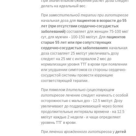
При значительном ожирении расчет дозы следует
делать на идеальный вес.
При
заместительной терапии при гипотиреозе
начальная доза для
пациентов в возрасте до 55
лет (при отсутствии сердечно-сосудистых
заболеваний)
составляет для женщин 75-100 мкг/
сут, для мужчин - 100-150 мкг/сут. Для
пациентов
старше 55 лет или при сопутствующих
сердечно-сосудистых заболеваниях
начальная
доза составляет 25 мкг/сут увеличивать дозу
следует на 25 мкг с интервалом 2 мес до
нормализации уровня ТТГ в крови при появлении
или ухудшении симптомов со стороны сердечно-
сосудистой системы провести коррекцию
соответствующей терапии.
При
тяжелом длительно существующем
гипотиреозе
лечение следует начинать с особой
осторожностью с малых доз - 12.5 мкг/сут. Дозу
увеличивают до поддерживающей через более
продолжительные интервалы времени - на 12.5
мкг/сут каждые 2 недели - и чаще определяют
уровень ТТГ в крови.
При
лечении врожденного гипотиреоза
у
детей