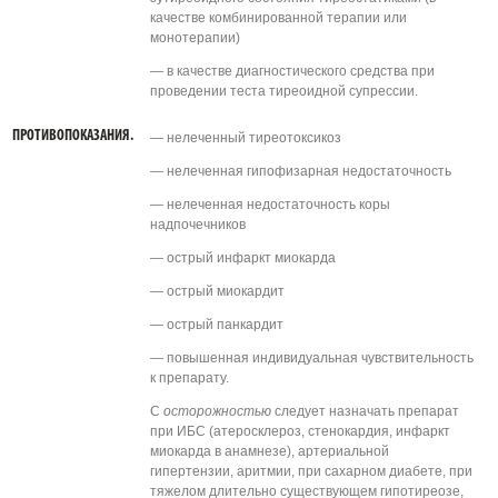
качестве комбинированной терапии или
монотерапии)
— в качестве диагностического средства при
проведении теста тиреоидной супрессии.
ПРОТИВОПОКАЗАНИЯ.
— нелеченный тиреотоксикоз
— нелеченная гипофизарная недостаточность
— нелеченная недостаточность коры
надпочечников
— острый инфаркт миокарда
— острый миокардит
— острый панкардит
— повышенная индивидуальная чувствительность
к препарату.
С
осторожностью
следует назначать препарат
при ИБС (атеросклероз, стенокардия, инфаркт
миокарда в анамнезе), артериальной
гипертензии, аритмии, при сахарном диабете, при
тяжелом длительно существующем гипотиреозе,