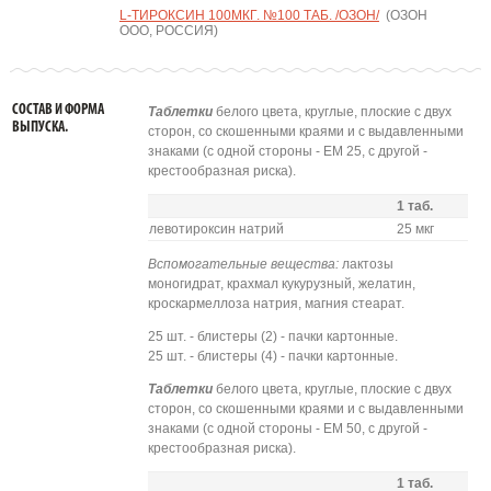
L-ТИРОКСИН 100МКГ. №100 ТАБ. /ОЗОН/
(ОЗОН
ООО, РОССИЯ)
СОСТАВ И ФОРМА
Таблетки
белого цвета, круглые, плоские с двух
ВЫПУСКА.
сторон, со скошенными краями и с выдавленными
знаками (с одной стороны - ЕМ 25, с другой -
крестообразная риска).
1 таб.
левотироксин натрий
25 мкг
Вспомогательные вещества:
лактозы
моногидрат, крахмал кукурузный, желатин,
кроскармеллоза натрия, магния стеарат.
25 шт. - блистеры (2) - пачки картонные.
25 шт. - блистеры (4) - пачки картонные.
Таблетки
белого цвета, круглые, плоские с двух
сторон, со скошенными краями и с выдавленными
знаками (с одной стороны - ЕМ 50, с другой -
крестообразная риска).
1 таб.