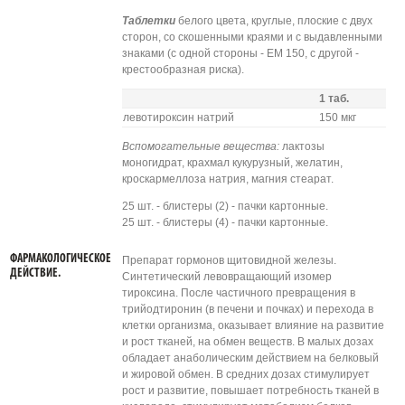
Таблетки
белого цвета, круглые, плоские с двух
сторон, со скошенными краями и с выдавленными
знаками (с одной стороны - ЕМ 150, с другой -
крестообразная риска).
1 таб.
левотироксин натрий
150 мкг
Вспомогательные вещества:
лактозы
моногидрат, крахмал кукурузный, желатин,
кроскармеллоза натрия, магния стеарат.
25 шт. - блистеры (2) - пачки картонные.
25 шт. - блистеры (4) - пачки картонные.
ФАРМАКОЛОГИЧЕСКОЕ
Препарат гормонов щитовидной железы.
ДЕЙСТВИЕ.
Синтетический левовращающий изомер
тироксина. После частичного превращения в
трийодтиронин (в печени и почках) и перехода в
клетки организма, оказывает влияние на развитие
и рост тканей, на обмен веществ. В малых дозах
обладает анаболическим действием на белковый
и жировой обмен. В средних дозах стимулирует
рост и развитие, повышает потребность тканей в