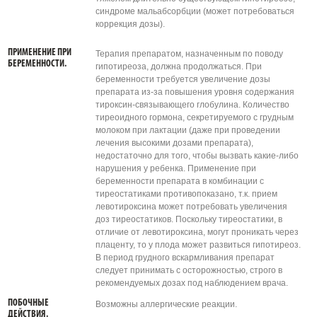
синдроме мальабсорбции (может потребоваться
коррекция дозы).
ПРИМЕНЕНИЕ ПРИ
Терапия препаратом, назначенным по поводу
БЕРЕМЕННОСТИ.
гипотиреоза, должна продолжаться. При
беременности требуется увеличение дозы
препарата из-за повышения уровня содержания
тироксин-связывающего глобулина. Количество
тиреоидного гормона, секретируемого с грудным
молоком при лактации (даже при проведении
лечения высокими дозами препарата),
недостаточно для того, чтобы вызвать какие-либо
нарушения у ребенка. Применение при
беременности препарата в комбинации с
тиреостатиками противопоказано, т.к. прием
левотироксина может потребовать увеличения
доз тиреостатиков. Поскольку тиреостатики, в
отличие от левотироксина, могут проникать через
плаценту, то у плода может развиться гипотиреоз.
В период грудного вскармливания препарат
следует принимать с осторожностью, строго в
рекомендуемых дозах под наблюдением врача.
ПОБОЧНЫЕ
Возможны аллергические реакции.
ДЕЙСТВИЯ.