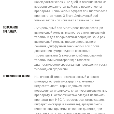
наблюдается через 7-12 дней, в течение этого же
времени сохраняется действие после отмены
препарата. Клинический эффект при гипотиреозе
проявляется через 3-5 сут. Диффузный зоб
уменьшается или исчезает в течение 3-6 мес.
ПОКАЗАНИЯ
Эутиреоидный зоб гипотиреоз после резекции
ПРЕПАРАТА.
щитовидной железы в качестве заместительной
терапии и для профилактики рецидива зоба рак
щитовидной железы (после оперативного
лечения) диффузный токсический зоб после
достижения эутиреоидного состояния
тиреостатиками (в качестве комбинированной
терапии или монотерапии) в качестве
диагностического средства при проведении теста
тиреоидной супрессии.
ПРОТИВОПОКАЗАНИЯ.
Нелеченный тиреотоксикоз острый инфаркт
миокарда острый миокардит нелеченная
недостаточность коры надпочечников
повышенная индивидуальная чувствительность к
препарату. С осторожностью следует назначать
препарат при ИБС (атеросклероз, стенокардия,
инфаркт миокарда в анамнезе), артериальной
гипертензии, аритмии, сахарном диабете, при
тяжелом длительно существующем гипотиреозе,