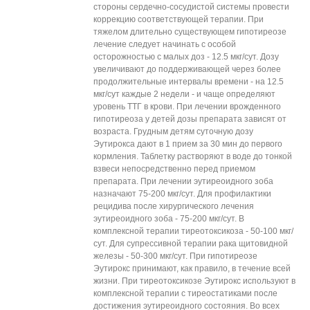
стороны сердечно-сосудистой системы провести
коррекцию соответствующей терапии. При
тяжелом длительно существующем гипотиреозе
лечение следует начинать с особой
осторожностью с малых доз - 12.5 мкг/сут. Дозу
увеличивают до поддерживающей через более
продолжительные интервалы времени - на 12.5
мкг/сут каждые 2 недели - и чаще определяют
уровень ТТГ в крови. При лечении врожденного
гипотиреоза у детей дозы препарата зависят от
возраста. Грудным детям суточную дозу
Эутирокса дают в 1 прием за 30 мин до первого
кормления. Таблетку растворяют в воде до тонкой
взвеси непосредственно перед приемом
препарата. При лечении эутиреоидного зоба
назначают 75-200 мкг/сут. Для профилактики
рецидива после хирургического лечения
эутиреоидного зоба - 75-200 мкг/сут. В
комплексной терапии тиреотоксикоза - 50-100 мкг/
сут. Для супрессивной терапии рака щитовидной
железы - 50-300 мкг/сут. При гипотиреозе
Эутирокс принимают, как правило, в течение всей
жизни. При тиреотоксикозе Эутирокс используют в
комплексной терапии с тиреостатиками после
достижения эутиреоидного состояния. Во всех