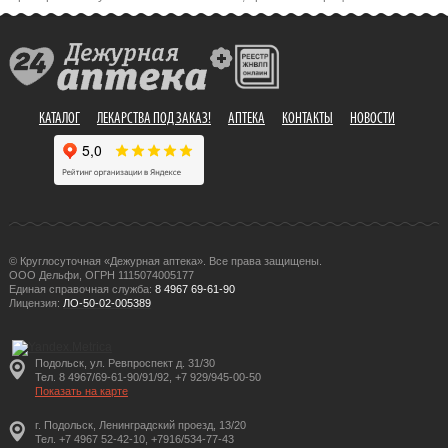
КАТАЛОГ
ЛЕКАРСТВА ПОД ЗАКАЗ!
АПТЕКА
КОНТАКТЫ
НОВОСТИ
© Круглосуточная «Дежурная аптека». Все права защищены.
ООО Дельфи, ОГРН 1115074005177
Единая справочная служба:
8 4967 69-61-90
Лицензия:
ЛО-50-02-005389
Подольск, ул. Ревпроспект д. 31/30
Тел. 8 4967/69-61-90/91/92, +7 929/945-00-50
Показать на карте
г. Подольск, Ленинградский проезд, 13/20
Тел. +7 4967 52-42-10, +7916/534-77-43