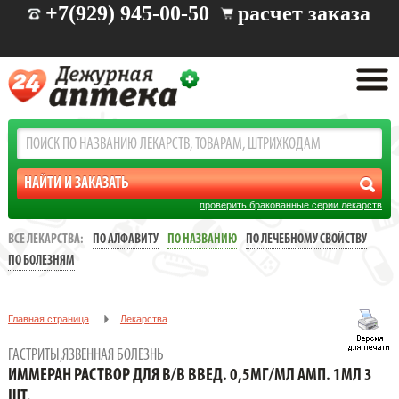
+7(929) 945-00-50
расчет заказа
проверить бракованные серии лекарств
ВСЕ ЛЕКАРСТВА:
ПО АЛФАВИТУ
ПО НАЗВАНИЮ
ПО ЛЕЧЕБНОМУ СВОЙСТВУ
ПО БОЛЕЗНЯМ
Главная страница
Лекарства
Заболевания: желудочно-кишечные
ГАСТРИТЫ,ЯЗВЕННАЯ БОЛЕЗНЬ
Гастриты,язвенная болезнь
ИММЕРАН РАСТВОР ДЛЯ В/В ВВЕД. 0,5МГ/МЛ АМП. 1МЛ 3
Иммеран раствор для в/в введ. 0,5мг/мл амп. 1мл 3 шт.
ШТ.