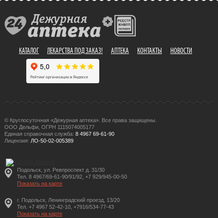
КАТАЛОГ
ЛЕКАРСТВА ПОД ЗАКАЗ!
АПТЕКА
КОНТАКТЫ
НОВОСТИ
© Круглосуточная «Дежурная аптека». Все права защищены.
ООО Дельфи, ОГРН 1115074005177
Единая справочная служба:
8 4967 69-61-90
Лицензия:
ЛО-50-02-005389
Подольск, ул. Ревпроспект д. 31/30
Тел. 8 4967/69-61-90/91/92, +7 929/945-00-50
Показать на карте
г. Подольск, Ленинградский проезд, 13/20
Тел. +7 4967 52-42-10, +7916/534-77-43
Показать на карте