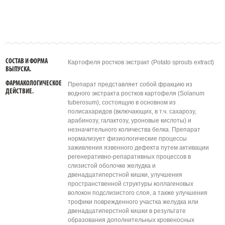
СОСТАВ И ФОРМА
Картофеля ростков экстракт (Potato sprouts extract)
ВЫПУСКА.
ФАРМАКОЛОГИЧЕСКОЕ
Препарат представляет собой фракцию из
ДЕЙСТВИЕ.
водного экстракта ростков картофеля (Solanum
tuberosum), состоящую в основном из
полисахаридов (включающих, в т.ч. сахарозу,
арабинозу, галактозу, уроновые кислоты) и
незначительного количества белка. Препарат
нормализует физиологические процессы
заживления язвенного дефекта путем активации
регенеративно-репаративных процессов в
слизистой оболочке желудка и
двенадцатиперстной кишки, улучшения
пространственной структуры коллагеновых
волокон подслизистого слоя, а также улучшения
трофики поврежденного участка желудка или
двенадцатиперстной кишки в результате
образования дополнительных кровеносных