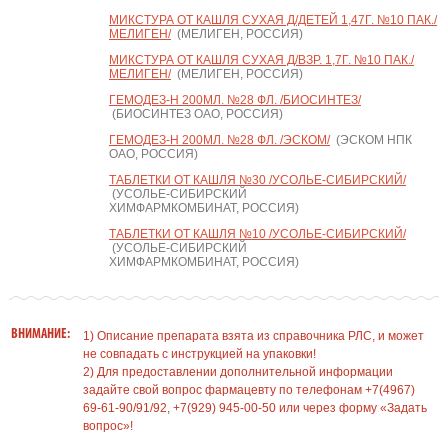
МИКСТУРА ОТ КАШЛЯ СУХАЯ Д/ДЕТЕЙ 1,47Г. №10 ПАК./
МЕЛИГЕН/
(МЕЛИГЕН, РОССИЯ)
МИКСТУРА ОТ КАШЛЯ СУХАЯ Д/ВЗР. 1,7Г. №10 ПАК./
МЕЛИГЕН/
(МЕЛИГЕН, РОССИЯ)
ГЕМОДЕЗ-Н 200МЛ. №28 ФЛ. /БИОСИНТЕЗ/
(БИОСИНТЕЗ ОАО, РОССИЯ)
ГЕМОДЕЗ-Н 200МЛ. №28 ФЛ. /ЭСКОМ/
(ЭСКОМ НПК
ОАО, РОССИЯ)
ТАБЛЕТКИ ОТ КАШЛЯ №30 /УСОЛЬЕ-СИБИРСКИЙ/
(УСОЛЬЕ-СИБИРСКИЙ
ХИМФАРМКОМБИНАТ, РОССИЯ)
ТАБЛЕТКИ ОТ КАШЛЯ №10 /УСОЛЬЕ-СИБИРСКИЙ/
(УСОЛЬЕ-СИБИРСКИЙ
ХИМФАРМКОМБИНАТ, РОССИЯ)
ВНИМАНИЕ:
1) Описание препарата взята из справочника РЛС, и может
не совпадать с инструкцией на упаковки!
2) Для предоставлении дополнительной информации
задайте свой вопрос фармацевту по телефонам +7(4967)
69-61-90/91/92, +7(929) 945-00-50 или через форму «Задать
вопрос»!