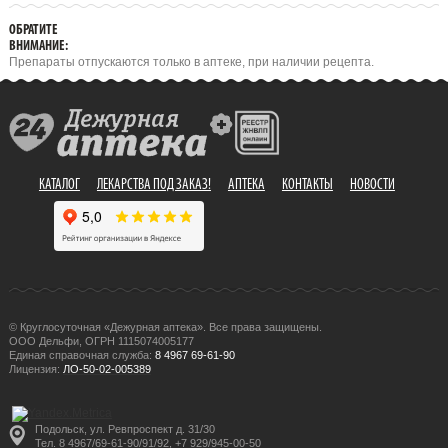
ОБРАТИТЕ
ВНИМАНИЕ:
Препараты отпускаются только в аптеке, при наличии рецепта.
КАТАЛОГ
ЛЕКАРСТВА ПОД ЗАКАЗ!
АПТЕКА
КОНТАКТЫ
НОВОСТИ
© Круглосуточная «Дежурная аптека». Все права защищены.
ООО Дельфи, ОГРН 1115074005177
Единая справочная служба:
8 4967 69-61-90
Лицензия:
ЛО-50-02-005389
Подольск, ул. Ревпроспект д. 31/30
Тел. 8 4967/69-61-90/91/92, +7 929/945-00-50