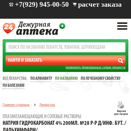
+7(929) 945-00-50
расчет заказа
проверить бракованные серии лекарств
ВСЕ ЛЕКАРСТВА:
ПО АЛФАВИТУ
ПО НАЗВАНИЮ
ПО ЛЕЧЕБНОМУ СВОЙСТВУ
ПО БОЛЕЗНЯМ
Главная страница
Лекарства
Плазмозамещающие и солевые растворы
ПЛАЗМОЗАМЕЩАЮЩИЕ И СОЛЕВЫЕ РАСТВОРЫ
НАТРИЯ ГИДРОКАРБОНАТ 4% 200МЛ. №28 Р-Р Д/ИНФ. БУТ. /
НАТРИЯ ГИДРОКАРБОНАТ 4% 200МЛ. №28 Р-Р Д/ИНФ. БУТ. /
ДАЛЬХИМФАРМ/
ДАЛЬХИМФАРМ/