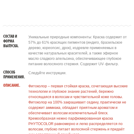
СОСТАВ И
Уникальные природные компоненты: Краска содержит от
ФОРМА
57% до 61% красящих пигментов (индиго, бразильское
ВЫПУСКА.
дерево, кореопсис, дрок), издревле применяемых в
качестве натуральных красителей, а также эфирное
масло сладкого апельсина, обеспечивающее глубокое
питание волосяного стержня. Содержит UV- фильтр.
СПОСОБ
Следуйте инструкции.
ПРИМЕНЕНИЯ.
ОПИСАНИЕ.
Фитоколор – первая стойкая краска, сочетающая высокие
технологии и глубокое знание растений, бережно
относящаяся в волосам и чувствительной коже головы.
Фитоколор на 100% закрашивает седину, практически не
содержит аммиака, обладает приятным ароматом и
обеспечивает волосам исключительный блеск.
Кремообразная нежно парфюмированная краска
PHYTOCOLOR равномерно и легко распределяется по
волосам, глубоко питает волосяной стержень и придаёт