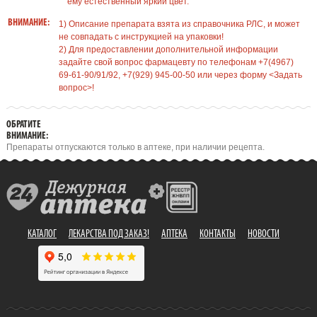
ему естественный яркий цвет.
ВНИМАНИЕ:
1) Описание препарата взята из справочника РЛС, и может
не совпадать с инструкцией на упаковки!
2) Для предоставлении дополнительной информации
задайте свой вопрос фармацевту по телефонам +7(4967)
69-61-90/91/92, +7(929) 945-00-50 или через форму <Задать
вопрос>!
ОБРАТИТЕ
ВНИМАНИЕ:
Препараты отпускаются только в аптеке, при наличии рецепта.
КАТАЛОГ
ЛЕКАРСТВА ПОД ЗАКАЗ!
АПТЕКА
КОНТАКТЫ
НОВОСТИ