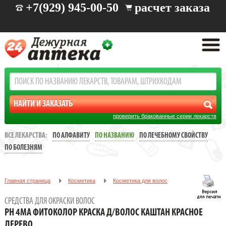
+7(929) 945-00-50
расчет заказа
проверить бракованные серии лекарств
ВСЕ ЛЕКАРСТВА:
ПО АЛФАВИТУ
ПО НАЗВАНИЮ
ПО ЛЕЧЕБНОМУ СВОЙСТВУ
ПО БОЛЕЗНЯМ
Главная страница
Косметика
Косметика для волос
Средства для окраски волос
СРЕДСТВА ДЛЯ ОКРАСКИ ВОЛОС
PH 4МА ФИТОКОЛОР КРАСКА Д/ВОЛОС КАШТАН КРАСНОЕ
PH 4МА ФИТОКОЛОР КРАСКА Д/ВОЛОС КАШТАН КРАСНОЕ
ДЕРЕВО
ДЕРЕВО