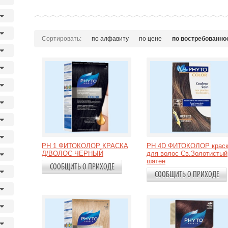
Сортировать:
по алфавиту
по цене
по востребованно
PH 1 ФИТОКОЛОР КРАСКА
PH 4D ФИТОКОЛОР крас
Д/ВОЛОС ЧЕРНЫЙ
для волос Св.Золотистый
шатен
СООБЩИТЬ О ПРИХОДЕ
СООБЩИТЬ О ПРИХОДЕ