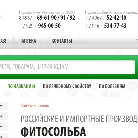
Подольск, ул. Ревпроспект д. 31/30
Подольск, Ленинградский проезд,
69-61-90 / 91 / 92
52-42-10
8 4967
/
+7 4967
/
945-00-50
534-77-43
+7 929
/
+7 916
/
АЗ!
АПТЕКА
КОНТАКТЫ
ПО НАЗВАНИЮ
ПО ЛЕЧЕБНОМУ СВОЙСТВУ
ПО БОЛЕЗНЯМ
Главная страница
РОССИЙСКИЕ И ИМПОРТНЫЕ ПРОИЗВОД
ФИТОСОЛЬБА