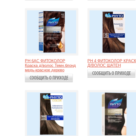
PH 6АС ФИТОКОЛОР
PH 4 ФИТОКОЛОР КРАС
Краска д/волос Темн.блонд
Д/ВОЛОС ШАТЕН
медь-красное дерево
СООБЩИТЬ О ПРИХОДЕ
СООБЩИТЬ О ПРИХОДЕ