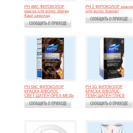
PH 4MC ФИТОКОЛОР
PH 2 ФИТОКОЛОР краска
краска для волос Шатен
для волос Брюнет
Кашт.шоколад
СООБЩИТЬ О ПРИХОДЕ
СООБЩИТЬ О ПРИХОДЕ
PH 5NC ФИТОКОЛОР
PH 3G ФИТОКОЛОР
КРАСКА Д/ВОЛОС
КРАСКА Д/ВОЛОС
СВЕТ.ШАТЕН ОРЕХ-МЕДЬ
ТЕМН.ШАТЕН ГЛЯСЕ
СООБЩИТЬ О ПРИХОДЕ
СООБЩИТЬ О ПРИХОДЕ