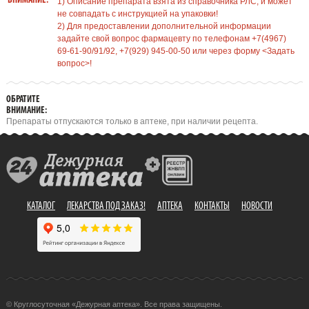
ВНИМАНИЕ:
1) Описание препарата взята из справочника РЛС, и может
не совпадать с инструкцией на упаковки!
2) Для предоставлении дополнительной информации
задайте свой вопрос фармацевту по телефонам +7(4967)
69-61-90/91/92, +7(929) 945-00-50 или через форму <Задать
вопрос>!
ОБРАТИТЕ
ВНИМАНИЕ:
Препараты отпускаются только в аптеке, при наличии рецепта.
КАТАЛОГ
ЛЕКАРСТВА ПОД ЗАКАЗ!
АПТЕКА
КОНТАКТЫ
НОВОСТИ
© Круглосуточная «Дежурная аптека». Все права защищены.