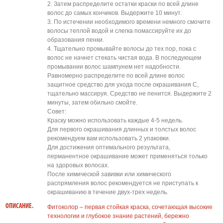
2. Затем распределите остатки краски по всей длине
волос до самых кончиков. Выдержите 10 минут.
3. По истечении необходимого времени немного смочите
волосы теплой водой и слегка помассируйте их до
образования пенки.
4. Тщательно промывайте волосы до тех пор, пока с
волос не начнет стекать чистая вода. В последующем
промывании волос шампунем нет надобности.
Равномерно распределите по всей длине волос
защитное средство для ухода после окрашивания С,
тщательно массируя. Средство не пенится. Выдержите 2
минуты, затем обильно смойте.
Совет:
Краску можно использовать каждые 4-5 недель.
Для первого окрашивания длинных и толстых волос
рекомендуем вам использовать 2 упаковки.
Для достижения оптимального результата,
перманентное окрашивание может применяться только
на здоровых волосах.
После химической завивки или химического
распрямления волос рекомендуется не приступать к
окрашиванию в течение двух-трех недель.
ОПИСАНИЕ.
Фитоколор – первая стойкая краска, сочетающая высокие
технологии и глубокое знание растений, бережно