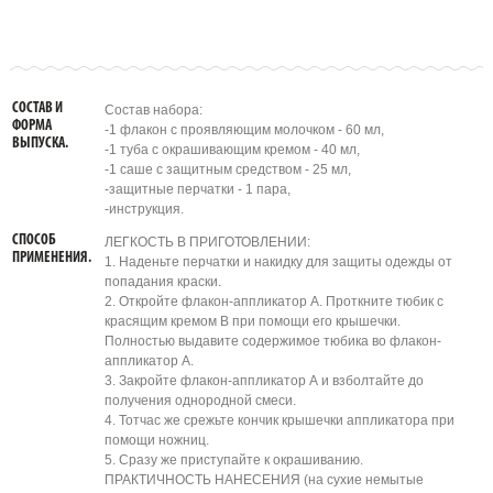
СОСТАВ И
Состав набора:
ФОРМА
-1 флакон с проявляющим молочком - 60 мл,
ВЫПУСКА.
-1 туба с окрашивающим кремом - 40 мл,
-1 саше с защитным средством - 25 мл,
-защитные перчатки - 1 пара,
-инструкция.
СПОСОБ
ЛЕГКОСТЬ В ПРИГОТОВЛЕНИИ:
ПРИМЕНЕНИЯ.
1. Наденьте перчатки и накидку для защиты одежды от
попадания краски.
2. Откройте флакон-аппликатор А. Проткните тюбик с
красящим кремом В при помощи его крышечки.
Полностью выдавите содержимое тюбика во флакон-
аппликатор А.
3. Закройте флакон-аппликатор А и взболтайте до
получения однородной смеси.
4. Тотчас же срежьте кончик крышечки аппликатора при
помощи ножниц.
5. Сразу же приступайте к окрашиванию.
ПРАКТИЧНОСТЬ НАНЕСЕНИЯ (на сухие немытые