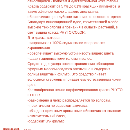
относящаяся к волосам и чувствительной коже головы.
Краска содержит от 57% до 61% красящих пигментов, а
также эфирное масло сладкого апельсина,
обеспечивающее глубокое питание волосяного стержня.
Благодаря инновационной идее, совместившей в себе
высокие технологии и познания в области растений, в
свет вышла краска PHYTO COLOR.
Это краска, которая:
- закрашивает 100% седых волос с первого же
окрашивания
- обеспечивает высокую устойчивость вашего цвета
- щадит здоровье кожи головы и волос.
Средство для ухода после окрашивания обогащено
эфирным маслом сладкого апельсина и содержит
солнцезащитный фильтр. Это средство питает
волосяной стержень и придает ему естественный яркий
цвет.
Кремообразная нежно парфюмированная краска PHYTO
COLOR
-равномерно и легко распределяется по волосам,
- практически не содержит аммиака,
-обладает приятным ароматом и обеспечивает волосам
исключительный блеск,
-содержит UV- фильтр.