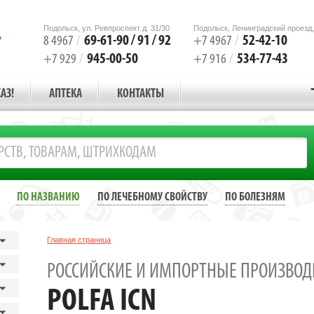
Подольск, ул. Ревпроспект д. 31/30
Подольск, Ленинградский проезд,
69-61-90 / 91 / 92
52-42-10
8 4967
/
+7 4967
/
945-00-50
534-77-43
+7 929
/
+7 916
/
АЗ!
АПТЕКА
КОНТАКТЫ
ПО НАЗВАНИЮ
ПО ЛЕЧЕБНОМУ СВОЙСТВУ
ПО БОЛЕЗНЯМ
Главная страница
РОССИЙСКИЕ И ИМПОРТНЫЕ ПРОИЗВОД
POLFA ICN